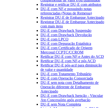
complementar de valor e/ou quantidade
Registrar e retificar DU-E com atributos
DU-E com NF-e possuindo notas
referenciadas (Notas de Remessa)
Registrar DU-E de Embarque Antecipado
Registrar DU-E de Embarque Antecipado
com mais itens
DU-E com Drawback Suspensão
DU-E com Drawback Devolução
DU-E com LPCO
DU-E com Depuração Estatística
DU-E com Certificado de Origem
Mercosul CCPTC/CCROM
Retificar DU-E com NF-e Antes do ACD
Retificar DU-E com NF-e pós ACD
Retificar DU-E pós-acd para diminuição
de valor e quantidade
DU-E com Tratamento Tributário
DU-E com Operação Consorciada
DU-E sem nota com Detalhamento de
Operação diferente de Embarque
Antecipado
DU-E com Drawback Isenção - Vincular
Ato Concessório após averbação
DU-E sem Nota Completa