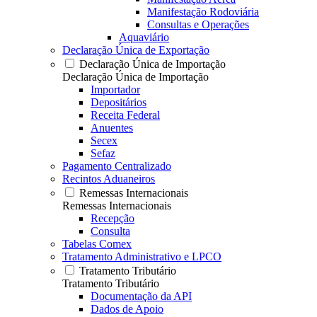
Manifestação Rodoviária
Consultas e Operações
Aquaviário
Declaração Única de Exportação
Declaração Única de Importação
Declaração Única de Importação
Importador
Depositários
Receita Federal
Anuentes
Secex
Sefaz
Pagamento Centralizado
Recintos Aduaneiros
Remessas Internacionais
Remessas Internacionais
Recepção
Consulta
Tabelas Comex
Tratamento Administrativo e LPCO
Tratamento Tributário
Tratamento Tributário
Documentação da API
Dados de Apoio