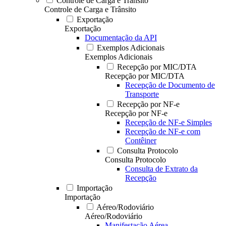
Controle de Carga e Trânsito
Controle de Carga e Trânsito
Exportação
Exportação
Documentação da API
Exemplos Adicionais
Exemplos Adicionais
Recepção por MIC/DTA
Recepção por MIC/DTA
Recepção de Documento de
Transporte
Recepção por NF-e
Recepção por NF-e
Recepção de NF-e Simples
Recepção de NF-e com
Contêiner
Consulta Protocolo
Consulta Protocolo
Consulta de Extrato da
Recepção
Importação
Importação
Aéreo/Rodoviário
Aéreo/Rodoviário
Manifestação Aérea