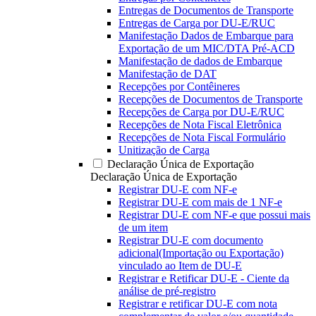
Entregas de Documentos de Transporte
Entregas de Carga por DU-E/RUC
Manifestação Dados de Embarque para
Exportação de um MIC/DTA Pré-ACD
Manifestação de dados de Embarque
Manifestação de DAT
Recepções por Contêineres
Recepções de Documentos de Transporte
Recepções de Carga por DU-E/RUC
Recepções de Nota Fiscal Eletrônica
Recepções de Nota Fiscal Formulário
Unitização de Carga
Declaração Única de Exportação
Declaração Única de Exportação
Registrar DU-E com NF-e
Registrar DU-E com mais de 1 NF-e
Registrar DU-E com NF-e que possui mais
de um item
Registrar DU-E com documento
adicional(Importação ou Exportação)
vinculado ao Item de DU-E
Registrar e Retificar DU-E - Ciente da
análise de pré-registro
Registrar e retificar DU-E com nota