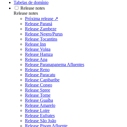
Tabelas de domínio
Release notes
Release notes
Próxima release ↗
Release Paraná
Release Zambeze
Release Negro/Purus
Release Tocantins
Release Inn
Release Volga
Release Hamza
Release Apa
Release Paranapanema Afluentes
Release Reno
Release Paracatu
Release Capibaribe
Release Congo
Release Spree
Release Torne
Release Guaíba
Release Amarelo
Release Loire
Release Eufrates
Release São João
Release Pisom Afluente