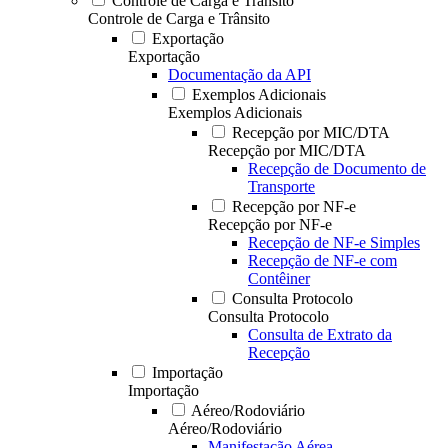
Controle de Carga e Trânsito
Controle de Carga e Trânsito
Exportação
Exportação
Documentação da API
Exemplos Adicionais
Exemplos Adicionais
Recepção por MIC/DTA
Recepção por MIC/DTA
Recepção de Documento de
Transporte
Recepção por NF-e
Recepção por NF-e
Recepção de NF-e Simples
Recepção de NF-e com
Contêiner
Consulta Protocolo
Consulta Protocolo
Consulta de Extrato da
Recepção
Importação
Importação
Aéreo/Rodoviário
Aéreo/Rodoviário
Manifestação Aérea