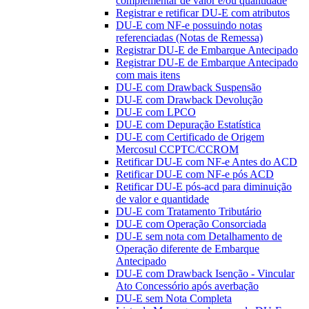
complementar de valor e/ou quantidade
Registrar e retificar DU-E com atributos
DU-E com NF-e possuindo notas
referenciadas (Notas de Remessa)
Registrar DU-E de Embarque Antecipado
Registrar DU-E de Embarque Antecipado
com mais itens
DU-E com Drawback Suspensão
DU-E com Drawback Devolução
DU-E com LPCO
DU-E com Depuração Estatística
DU-E com Certificado de Origem
Mercosul CCPTC/CCROM
Retificar DU-E com NF-e Antes do ACD
Retificar DU-E com NF-e pós ACD
Retificar DU-E pós-acd para diminuição
de valor e quantidade
DU-E com Tratamento Tributário
DU-E com Operação Consorciada
DU-E sem nota com Detalhamento de
Operação diferente de Embarque
Antecipado
DU-E com Drawback Isenção - Vincular
Ato Concessório após averbação
DU-E sem Nota Completa