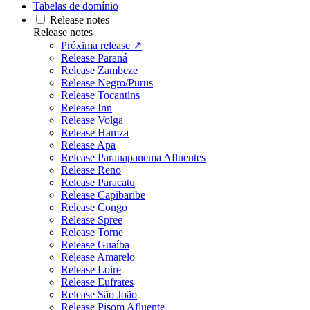
Tabelas de domínio
Release notes
Release notes
Próxima release ↗
Release Paraná
Release Zambeze
Release Negro/Purus
Release Tocantins
Release Inn
Release Volga
Release Hamza
Release Apa
Release Paranapanema Afluentes
Release Reno
Release Paracatu
Release Capibaribe
Release Congo
Release Spree
Release Torne
Release Guaíba
Release Amarelo
Release Loire
Release Eufrates
Release São João
Release Pisom Afluente