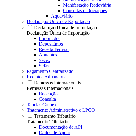
Manifestação Rodoviária
Consultas e Operações
Aquaviário
Declaração Única de Exportação
Declaração Única de Importação
Declaração Única de Importação
Importador
Depositários
Receita Federal
Anuentes
Secex
Sefaz
Pagamento Centralizado
Recintos Aduaneiros
Remessas Internacionais
Remessas Internacionais
Recepção
Consulta
Tabelas Comex
Tratamento Administrativo e LPCO
Tratamento Tributário
Tratamento Tributário
Documentação da API
Dados de Apoio