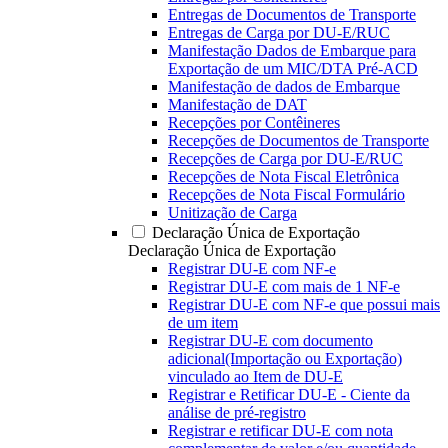
Entregas de Documentos de Transporte
Entregas de Carga por DU-E/RUC
Manifestação Dados de Embarque para
Exportação de um MIC/DTA Pré-ACD
Manifestação de dados de Embarque
Manifestação de DAT
Recepções por Contêineres
Recepções de Documentos de Transporte
Recepções de Carga por DU-E/RUC
Recepções de Nota Fiscal Eletrônica
Recepções de Nota Fiscal Formulário
Unitização de Carga
Declaração Única de Exportação
Declaração Única de Exportação
Registrar DU-E com NF-e
Registrar DU-E com mais de 1 NF-e
Registrar DU-E com NF-e que possui mais
de um item
Registrar DU-E com documento
adicional(Importação ou Exportação)
vinculado ao Item de DU-E
Registrar e Retificar DU-E - Ciente da
análise de pré-registro
Registrar e retificar DU-E com nota