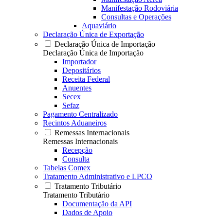
Manifestação Rodoviária
Consultas e Operações
Aquaviário
Declaração Única de Exportação
Declaração Única de Importação
Declaração Única de Importação
Importador
Depositários
Receita Federal
Anuentes
Secex
Sefaz
Pagamento Centralizado
Recintos Aduaneiros
Remessas Internacionais
Remessas Internacionais
Recepção
Consulta
Tabelas Comex
Tratamento Administrativo e LPCO
Tratamento Tributário
Tratamento Tributário
Documentação da API
Dados de Apoio