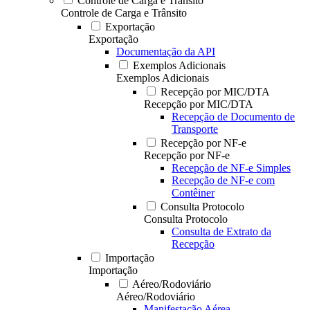
Controle de Carga e Trânsito
Controle de Carga e Trânsito
Exportação
Exportação
Documentação da API
Exemplos Adicionais
Exemplos Adicionais
Recepção por MIC/DTA
Recepção por MIC/DTA
Recepção de Documento de
Transporte
Recepção por NF-e
Recepção por NF-e
Recepção de NF-e Simples
Recepção de NF-e com
Contêiner
Consulta Protocolo
Consulta Protocolo
Consulta de Extrato da
Recepção
Importação
Importação
Aéreo/Rodoviário
Aéreo/Rodoviário
Manifestação Aérea