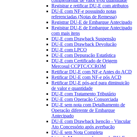
complementar de valor e/ou quantidade
Registrar e retificar DU-E com atributos
DU-E com NF-e possuindo notas
referenciadas (Notas de Remessa)
Registrar DU-E de Embarque Antecipado
Registrar DU-E de Embarque Antecipado
com mais itens
DU-E com Drawback Suspensão
DU-E com Drawback Devolução
DU-E com LPCO
DU-E com Depuração Estatística
DU-E com Certificado de Origem
Mercosul CCPTC/CCROM
Retificar DU-E com NF-e Antes do ACD
Retificar DU-E com NF-e pós ACD
Retificar DU-E pós-acd para diminuição
de valor e quantidade
DU-E com Tratamento Tributário
DU-E com Operação Consorciada
DU-E sem nota com Detalhamento de
Operação diferente de Embarque
Antecipado
DU-E com Drawback Isenção - Vincular
Ato Concessório após averbação
DU-E sem Nota Completa