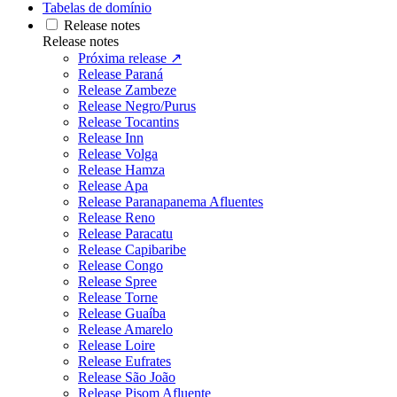
Tabelas de domínio
Release notes
Release notes
Próxima release ↗
Release Paraná
Release Zambeze
Release Negro/Purus
Release Tocantins
Release Inn
Release Volga
Release Hamza
Release Apa
Release Paranapanema Afluentes
Release Reno
Release Paracatu
Release Capibaribe
Release Congo
Release Spree
Release Torne
Release Guaíba
Release Amarelo
Release Loire
Release Eufrates
Release São João
Release Pisom Afluente