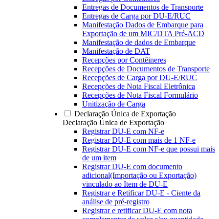
Entregas de Documentos de Transporte
Entregas de Carga por DU-E/RUC
Manifestação Dados de Embarque para
Exportação de um MIC/DTA Pré-ACD
Manifestação de dados de Embarque
Manifestação de DAT
Recepções por Contêineres
Recepções de Documentos de Transporte
Recepções de Carga por DU-E/RUC
Recepções de Nota Fiscal Eletrônica
Recepções de Nota Fiscal Formulário
Unitização de Carga
Declaração Única de Exportação
Declaração Única de Exportação
Registrar DU-E com NF-e
Registrar DU-E com mais de 1 NF-e
Registrar DU-E com NF-e que possui mais
de um item
Registrar DU-E com documento
adicional(Importação ou Exportação)
vinculado ao Item de DU-E
Registrar e Retificar DU-E - Ciente da
análise de pré-registro
Registrar e retificar DU-E com nota