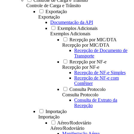
Controle de Carga e Trânsito
Controle de Carga e Trânsito
Exportação
Exportação
Documentação da API
Exemplos Adicionais
Exemplos Adicionais
Recepção por MIC/DTA
Recepção por MIC/DTA
Recepção de Documento de
Transporte
Recepção por NF-e
Recepção por NF-e
Recepção de NF-e Simples
Recepção de NF-e com
Contêiner
Consulta Protocolo
Consulta Protocolo
Consulta de Extrato da
Recepção
Importação
Importação
Aéreo/Rodoviário
Aéreo/Rodoviário
Manifestação Aérea