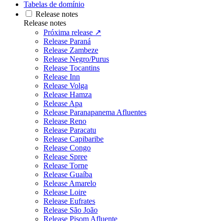
Tabelas de domínio
Release notes
Release notes
Próxima release ↗
Release Paraná
Release Zambeze
Release Negro/Purus
Release Tocantins
Release Inn
Release Volga
Release Hamza
Release Apa
Release Paranapanema Afluentes
Release Reno
Release Paracatu
Release Capibaribe
Release Congo
Release Spree
Release Torne
Release Guaíba
Release Amarelo
Release Loire
Release Eufrates
Release São João
Release Pisom Afluente