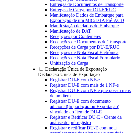
Entregas de Documentos de Transporte
Entregas de Carga por DU-E/RUC
Manifestação Dados de Embarque para
Exportação de um MIC/DTA Pré-ACD
Manifestação de dados de Embarque
Manifestação de DAT
Recepções por Contêineres
Recepções de Documentos de Transporte
Recepções de Carga por DU-E/RUC
Recepções de Nota Fiscal Eletrônica
Recepções de Nota Fiscal Formulário
Unitização de Carga
Declaração Única de Exportação
Declaração Única de Exportação
Registrar DU-E com NF-e
Registrar DU-E com mais de 1 NF-e
Registrar DU-E com NF-e que possui mais
de um item
Registrar DU-E com documento
adicional(Importação ou Exportação)
vinculado ao Item de DU-E
Registrar e Retificar DU-E - Ciente da
análise de pré-registro
Registrar e retificar DU-E com nota