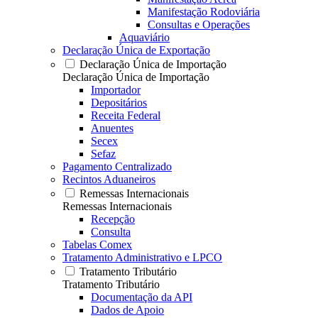
Manifestação Rodoviária
Consultas e Operações
Aquaviário
Declaração Única de Exportação
Declaração Única de Importação
Declaração Única de Importação
Importador
Depositários
Receita Federal
Anuentes
Secex
Sefaz
Pagamento Centralizado
Recintos Aduaneiros
Remessas Internacionais
Remessas Internacionais
Recepção
Consulta
Tabelas Comex
Tratamento Administrativo e LPCO
Tratamento Tributário
Tratamento Tributário
Documentação da API
Dados de Apoio