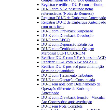
complementar de valor e/ou quantidade
Registrar e retificar DU-E com atributos
DU-E com NF-e possuindo notas
referenciadas (Notas de Remessa)
Registrar DU-E de Embarque Antecipado
Registrar DU-E de Embarque Antecipado
com mais itens
DU-E com Drawback Suspensão
DU-E com Drawback Devolução
DU-E com LPCO
DU-E com Depuração Estatística
DU-E com Certificado de Origem
Mercosul CCPTC/CCROM
Retificar DU-E com NF-e Antes do ACD
Retificar DU-E com NF-e pós ACD
Retificar DU-E pós-acd para diminuição
de valor e quantidade
DU-E com Tratamento Tributário
DU-E com Operação Consorciada
DU-E sem nota com Detalhamento de
Operação diferente de Embarque
Antecipado
DU-E com Drawback Isenção - Vincular
Ato Concessório após averbação
DU-E sem Nota Completa