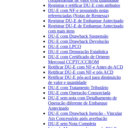
complementar de valor e/ou quantidade
Registrar e retificar DU-E com atributos
DU-E com NF-e possuindo notas
referenciadas (Notas de Remessa)
Registrar DU-E de Embarque Antecipado
Registrar DU-E de Embarque Antecipado
com mais itens
DU-E com Drawback Suspensão
DU-E com Drawback Devolução
DU-E com LPCO
DU-E com Depuração Estatística
DU-E com Certificado de Origem
Mercosul CCPTC/CCROM
Retificar DU-E com NF-e Antes do ACD
Retificar DU-E com NF-e pós ACD
Retificar DU-E pós-acd para diminuição
de valor e quantidade
DU-E com Tratamento Tributário
DU-E com Operação Consorciada
DU-E sem nota com Detalhamento de
Operação diferente de Embarque
Antecipado
DU-E com Drawback Isenção - Vincular
Ato Concessório após averbação
DU-E sem Nota Completa