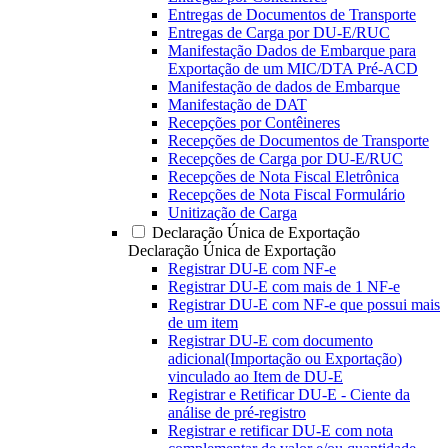
Entregas de Documentos de Transporte
Entregas de Carga por DU-E/RUC
Manifestação Dados de Embarque para
Exportação de um MIC/DTA Pré-ACD
Manifestação de dados de Embarque
Manifestação de DAT
Recepções por Contêineres
Recepções de Documentos de Transporte
Recepções de Carga por DU-E/RUC
Recepções de Nota Fiscal Eletrônica
Recepções de Nota Fiscal Formulário
Unitização de Carga
Declaração Única de Exportação
Declaração Única de Exportação
Registrar DU-E com NF-e
Registrar DU-E com mais de 1 NF-e
Registrar DU-E com NF-e que possui mais
de um item
Registrar DU-E com documento
adicional(Importação ou Exportação)
vinculado ao Item de DU-E
Registrar e Retificar DU-E - Ciente da
análise de pré-registro
Registrar e retificar DU-E com nota