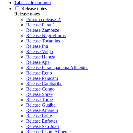
Tabelas de domínio
Release notes
Release notes
Próxima release ↗
Release Paraná
Release Zambeze
Release Negro/Purus
Release Tocantins
Release Inn
Release Volga
Release Hamza
Release Apa
Release Paranapanema Afluentes
Release Reno
Release Paracatu
Release Capibaribe
Release Congo
Release Spree
Release Torne
Release Guaíba
Release Amarelo
Release Loire
Release Eufrates
Release São João
Release Pisom Afluente