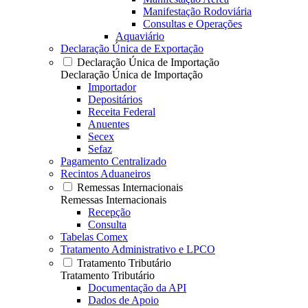
Manifestação Rodoviária
Consultas e Operações
Aquaviário
Declaração Única de Exportação
Declaração Única de Importação
Declaração Única de Importação
Importador
Depositários
Receita Federal
Anuentes
Secex
Sefaz
Pagamento Centralizado
Recintos Aduaneiros
Remessas Internacionais
Remessas Internacionais
Recepção
Consulta
Tabelas Comex
Tratamento Administrativo e LPCO
Tratamento Tributário
Tratamento Tributário
Documentação da API
Dados de Apoio