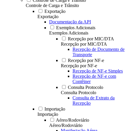
Controle de Carga e Trânsito
Controle de Carga e Trânsito
Exportação
Exportação
Documentação da API
Exemplos Adicionais
Exemplos Adicionais
Recepção por MIC/DTA
Recepção por MIC/DTA
Recepção de Documento de
Transporte
Recepção por NF-e
Recepção por NF-e
Recepção de NF-e Simples
Recepção de NF-e com
Contêiner
Consulta Protocolo
Consulta Protocolo
Consulta de Extrato da
Recepção
Importação
Importação
Aéreo/Rodoviário
Aéreo/Rodoviário
Manifestação Aérea