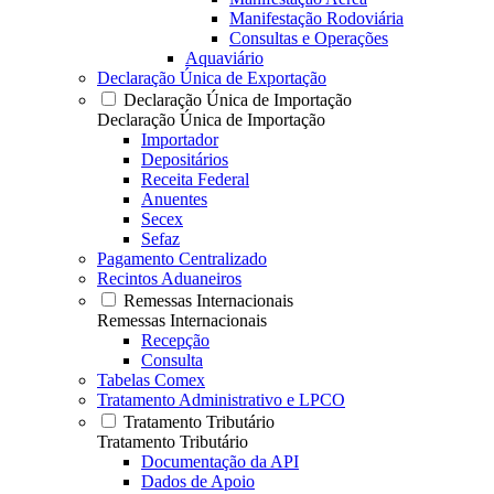
Manifestação Rodoviária
Consultas e Operações
Aquaviário
Declaração Única de Exportação
Declaração Única de Importação
Declaração Única de Importação
Importador
Depositários
Receita Federal
Anuentes
Secex
Sefaz
Pagamento Centralizado
Recintos Aduaneiros
Remessas Internacionais
Remessas Internacionais
Recepção
Consulta
Tabelas Comex
Tratamento Administrativo e LPCO
Tratamento Tributário
Tratamento Tributário
Documentação da API
Dados de Apoio