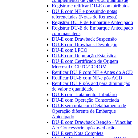
complementar de valor e/ou quantidade
Registrar e retificar DU-E com atributos
DU-E com NF-e possuindo notas
referenciadas (Notas de Remessa)
Registrar DU-E de Embarque Antecipado
Registrar DU-E de Embarque Antecipado
com mais itens
DU-E com Drawback Suspensão
DU-E com Drawback Devolução
DU-E com LPCO
DU-E com Depuração Estatística
DU-E com Certificado de Origem
Mercosul CCPTC/CCROM
Retificar DU-E com NF-e Antes do ACD
Retificar DU-E com NF-e pós ACD
Retificar DU-E pós-acd para diminuição
de valor e quantidade
DU-E com Tratamento Tributário
DU-E com Operação Consorciada
DU-E sem nota com Detalhamento de
Operação diferente de Embarque
Antecipado
DU-E com Drawback Isenção - Vincular
Ato Concessório após averbação
DU-E sem Nota Completa