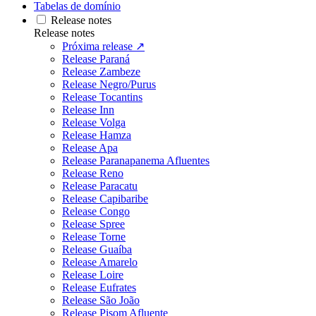
Tabelas de domínio
Release notes
Release notes
Próxima release ↗
Release Paraná
Release Zambeze
Release Negro/Purus
Release Tocantins
Release Inn
Release Volga
Release Hamza
Release Apa
Release Paranapanema Afluentes
Release Reno
Release Paracatu
Release Capibaribe
Release Congo
Release Spree
Release Torne
Release Guaíba
Release Amarelo
Release Loire
Release Eufrates
Release São João
Release Pisom Afluente