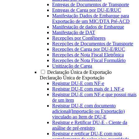
Entregas de Documentos de Transporte
Entregas de Carga por DU-E/RUC
Manifestação Dados de Embarque para
Exportação de um MIC/DTA Pré-ACD
Manifestação de dados de Embarque
Manifestação de DAT
Recepções por Contêineres
Recepções de Documentos de Transporte
Recepções de Carga por DU-E/RUC
Recepções de Nota Fiscal Eletrônica
Recepções de Nota Fiscal Formulário
Unitização de Carga
Declaração Única de Exportação
Declaração Única de Exportação
Registrar DU-E com NF-e
Registrar DU-E com mais de 1 NF-e
Registrar DU-E com NF-e que possui mais
de um item
Registrar DU-E com documento
adicional(Importação ou Exportação)
vinculado ao Item de DU-E
Registrar e Retificar DU-E - Ciente da
análise de pré-registro
Registrar e retificar DU-E com nota