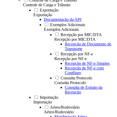
Controle de Carga e Trânsito
Controle de Carga e Trânsito
Exportação
Exportação
Documentação da API
Exemplos Adicionais
Exemplos Adicionais
Recepção por MIC/DTA
Recepção por MIC/DTA
Recepção de Documento de
Transporte
Recepção por NF-e
Recepção por NF-e
Recepção de NF-e Simples
Recepção de NF-e com
Contêiner
Consulta Protocolo
Consulta Protocolo
Consulta de Extrato da
Recepção
Importação
Importação
Aéreo/Rodoviário
Aéreo/Rodoviário
Manifestação Aérea