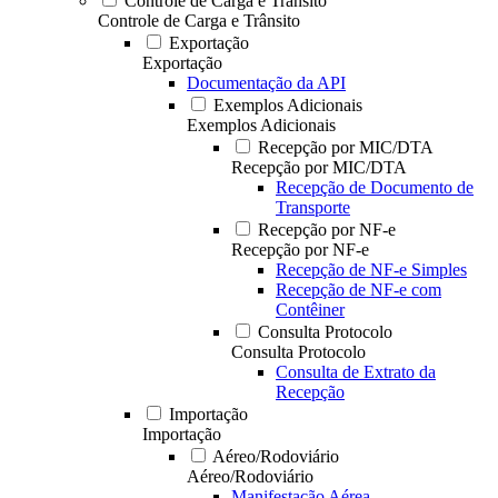
Controle de Carga e Trânsito
Controle de Carga e Trânsito
Exportação
Exportação
Documentação da API
Exemplos Adicionais
Exemplos Adicionais
Recepção por MIC/DTA
Recepção por MIC/DTA
Recepção de Documento de
Transporte
Recepção por NF-e
Recepção por NF-e
Recepção de NF-e Simples
Recepção de NF-e com
Contêiner
Consulta Protocolo
Consulta Protocolo
Consulta de Extrato da
Recepção
Importação
Importação
Aéreo/Rodoviário
Aéreo/Rodoviário
Manifestação Aérea