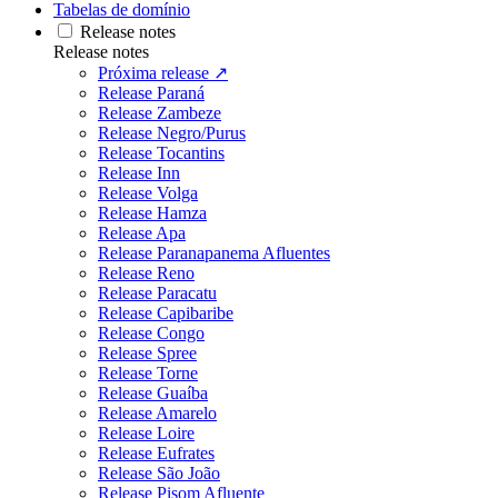
Tabelas de domínio
Release notes
Release notes
Próxima release ↗
Release Paraná
Release Zambeze
Release Negro/Purus
Release Tocantins
Release Inn
Release Volga
Release Hamza
Release Apa
Release Paranapanema Afluentes
Release Reno
Release Paracatu
Release Capibaribe
Release Congo
Release Spree
Release Torne
Release Guaíba
Release Amarelo
Release Loire
Release Eufrates
Release São João
Release Pisom Afluente