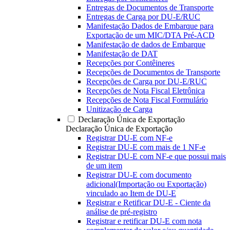
Entregas de Documentos de Transporte
Entregas de Carga por DU-E/RUC
Manifestação Dados de Embarque para
Exportação de um MIC/DTA Pré-ACD
Manifestação de dados de Embarque
Manifestação de DAT
Recepções por Contêineres
Recepções de Documentos de Transporte
Recepções de Carga por DU-E/RUC
Recepções de Nota Fiscal Eletrônica
Recepções de Nota Fiscal Formulário
Unitização de Carga
Declaração Única de Exportação
Declaração Única de Exportação
Registrar DU-E com NF-e
Registrar DU-E com mais de 1 NF-e
Registrar DU-E com NF-e que possui mais
de um item
Registrar DU-E com documento
adicional(Importação ou Exportação)
vinculado ao Item de DU-E
Registrar e Retificar DU-E - Ciente da
análise de pré-registro
Registrar e retificar DU-E com nota