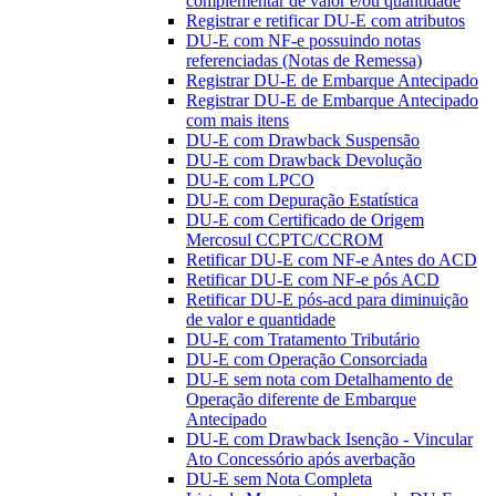
complementar de valor e/ou quantidade
Registrar e retificar DU-E com atributos
DU-E com NF-e possuindo notas
referenciadas (Notas de Remessa)
Registrar DU-E de Embarque Antecipado
Registrar DU-E de Embarque Antecipado
com mais itens
DU-E com Drawback Suspensão
DU-E com Drawback Devolução
DU-E com LPCO
DU-E com Depuração Estatística
DU-E com Certificado de Origem
Mercosul CCPTC/CCROM
Retificar DU-E com NF-e Antes do ACD
Retificar DU-E com NF-e pós ACD
Retificar DU-E pós-acd para diminuição
de valor e quantidade
DU-E com Tratamento Tributário
DU-E com Operação Consorciada
DU-E sem nota com Detalhamento de
Operação diferente de Embarque
Antecipado
DU-E com Drawback Isenção - Vincular
Ato Concessório após averbação
DU-E sem Nota Completa