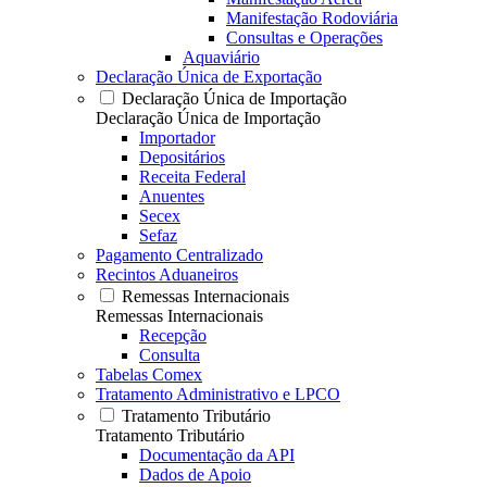
Manifestação Rodoviária
Consultas e Operações
Aquaviário
Declaração Única de Exportação
Declaração Única de Importação
Declaração Única de Importação
Importador
Depositários
Receita Federal
Anuentes
Secex
Sefaz
Pagamento Centralizado
Recintos Aduaneiros
Remessas Internacionais
Remessas Internacionais
Recepção
Consulta
Tabelas Comex
Tratamento Administrativo e LPCO
Tratamento Tributário
Tratamento Tributário
Documentação da API
Dados de Apoio