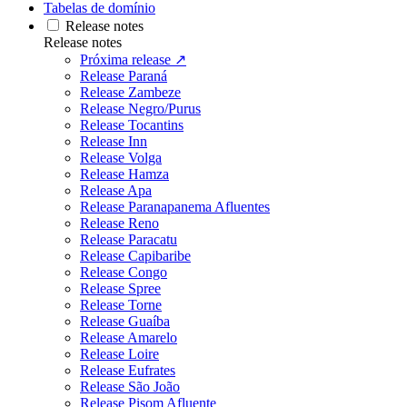
Tabelas de domínio
Release notes
Release notes
Próxima release ↗
Release Paraná
Release Zambeze
Release Negro/Purus
Release Tocantins
Release Inn
Release Volga
Release Hamza
Release Apa
Release Paranapanema Afluentes
Release Reno
Release Paracatu
Release Capibaribe
Release Congo
Release Spree
Release Torne
Release Guaíba
Release Amarelo
Release Loire
Release Eufrates
Release São João
Release Pisom Afluente