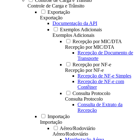
Controle de Carga e Trânsito
Controle de Carga e Trânsito
Exportação
Exportação
Documentação da API
Exemplos Adicionais
Exemplos Adicionais
Recepção por MIC/DTA
Recepção por MIC/DTA
Recepção de Documento de
Transporte
Recepção por NF-e
Recepção por NF-e
Recepção de NF-e Simples
Recepção de NF-e com
Contêiner
Consulta Protocolo
Consulta Protocolo
Consulta de Extrato da
Recepção
Importação
Importação
Aéreo/Rodoviário
Aéreo/Rodoviário
Manifestação Aérea