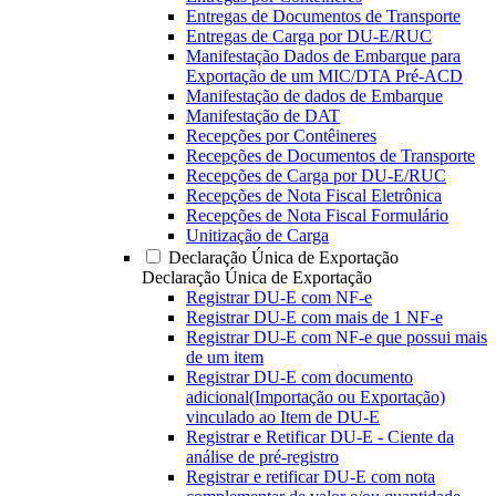
Entregas de Documentos de Transporte
Entregas de Carga por DU-E/RUC
Manifestação Dados de Embarque para
Exportação de um MIC/DTA Pré-ACD
Manifestação de dados de Embarque
Manifestação de DAT
Recepções por Contêineres
Recepções de Documentos de Transporte
Recepções de Carga por DU-E/RUC
Recepções de Nota Fiscal Eletrônica
Recepções de Nota Fiscal Formulário
Unitização de Carga
Declaração Única de Exportação
Declaração Única de Exportação
Registrar DU-E com NF-e
Registrar DU-E com mais de 1 NF-e
Registrar DU-E com NF-e que possui mais
de um item
Registrar DU-E com documento
adicional(Importação ou Exportação)
vinculado ao Item de DU-E
Registrar e Retificar DU-E - Ciente da
análise de pré-registro
Registrar e retificar DU-E com nota