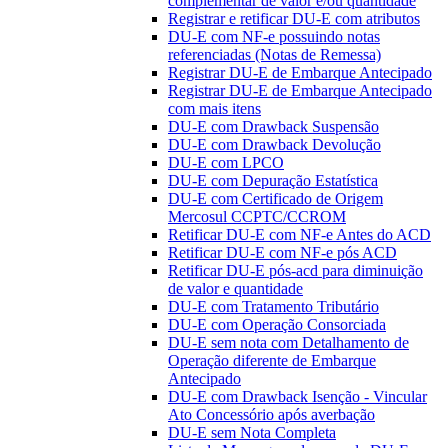
complementar de valor e/ou quantidade
Registrar e retificar DU-E com atributos
DU-E com NF-e possuindo notas
referenciadas (Notas de Remessa)
Registrar DU-E de Embarque Antecipado
Registrar DU-E de Embarque Antecipado
com mais itens
DU-E com Drawback Suspensão
DU-E com Drawback Devolução
DU-E com LPCO
DU-E com Depuração Estatística
DU-E com Certificado de Origem
Mercosul CCPTC/CCROM
Retificar DU-E com NF-e Antes do ACD
Retificar DU-E com NF-e pós ACD
Retificar DU-E pós-acd para diminuição
de valor e quantidade
DU-E com Tratamento Tributário
DU-E com Operação Consorciada
DU-E sem nota com Detalhamento de
Operação diferente de Embarque
Antecipado
DU-E com Drawback Isenção - Vincular
Ato Concessório após averbação
DU-E sem Nota Completa