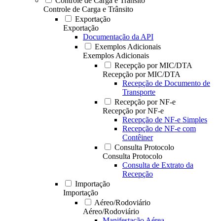
Controle de Carga e Trânsito
Controle de Carga e Trânsito
Exportação
Exportação
Documentação da API
Exemplos Adicionais
Exemplos Adicionais
Recepção por MIC/DTA
Recepção por MIC/DTA
Recepção de Documento de
Transporte
Recepção por NF-e
Recepção por NF-e
Recepção de NF-e Simples
Recepção de NF-e com
Contêiner
Consulta Protocolo
Consulta Protocolo
Consulta de Extrato da
Recepção
Importação
Importação
Aéreo/Rodoviário
Aéreo/Rodoviário
Manifestação Aérea