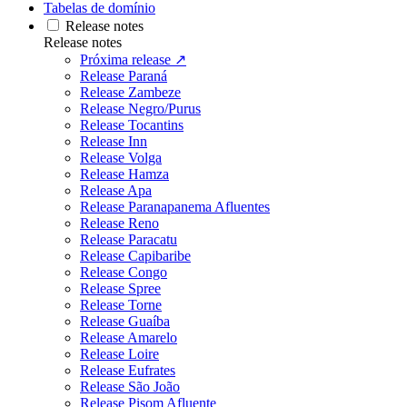
Tabelas de domínio
Release notes
Release notes
Próxima release ↗
Release Paraná
Release Zambeze
Release Negro/Purus
Release Tocantins
Release Inn
Release Volga
Release Hamza
Release Apa
Release Paranapanema Afluentes
Release Reno
Release Paracatu
Release Capibaribe
Release Congo
Release Spree
Release Torne
Release Guaíba
Release Amarelo
Release Loire
Release Eufrates
Release São João
Release Pisom Afluente