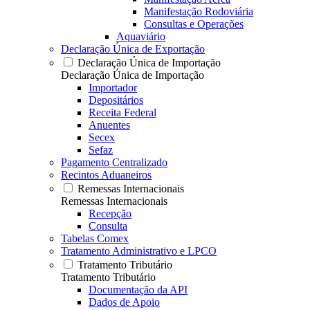
Manifestação Rodoviária
Consultas e Operações
Aquaviário
Declaração Única de Exportação
Declaração Única de Importação
Declaração Única de Importação
Importador
Depositários
Receita Federal
Anuentes
Secex
Sefaz
Pagamento Centralizado
Recintos Aduaneiros
Remessas Internacionais
Remessas Internacionais
Recepção
Consulta
Tabelas Comex
Tratamento Administrativo e LPCO
Tratamento Tributário
Tratamento Tributário
Documentação da API
Dados de Apoio