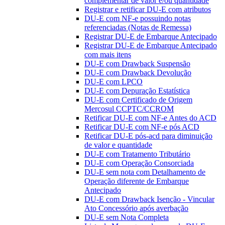
complementar de valor e/ou quantidade
Registrar e retificar DU-E com atributos
DU-E com NF-e possuindo notas
referenciadas (Notas de Remessa)
Registrar DU-E de Embarque Antecipado
Registrar DU-E de Embarque Antecipado
com mais itens
DU-E com Drawback Suspensão
DU-E com Drawback Devolução
DU-E com LPCO
DU-E com Depuração Estatística
DU-E com Certificado de Origem
Mercosul CCPTC/CCROM
Retificar DU-E com NF-e Antes do ACD
Retificar DU-E com NF-e pós ACD
Retificar DU-E pós-acd para diminuição
de valor e quantidade
DU-E com Tratamento Tributário
DU-E com Operação Consorciada
DU-E sem nota com Detalhamento de
Operação diferente de Embarque
Antecipado
DU-E com Drawback Isenção - Vincular
Ato Concessório após averbação
DU-E sem Nota Completa