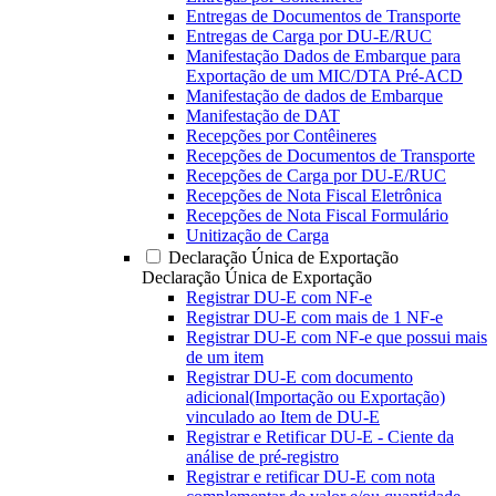
Entregas de Documentos de Transporte
Entregas de Carga por DU-E/RUC
Manifestação Dados de Embarque para
Exportação de um MIC/DTA Pré-ACD
Manifestação de dados de Embarque
Manifestação de DAT
Recepções por Contêineres
Recepções de Documentos de Transporte
Recepções de Carga por DU-E/RUC
Recepções de Nota Fiscal Eletrônica
Recepções de Nota Fiscal Formulário
Unitização de Carga
Declaração Única de Exportação
Declaração Única de Exportação
Registrar DU-E com NF-e
Registrar DU-E com mais de 1 NF-e
Registrar DU-E com NF-e que possui mais
de um item
Registrar DU-E com documento
adicional(Importação ou Exportação)
vinculado ao Item de DU-E
Registrar e Retificar DU-E - Ciente da
análise de pré-registro
Registrar e retificar DU-E com nota