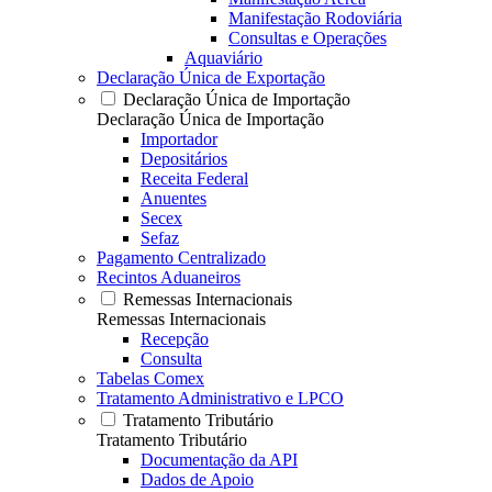
Manifestação Rodoviária
Consultas e Operações
Aquaviário
Declaração Única de Exportação
Declaração Única de Importação
Declaração Única de Importação
Importador
Depositários
Receita Federal
Anuentes
Secex
Sefaz
Pagamento Centralizado
Recintos Aduaneiros
Remessas Internacionais
Remessas Internacionais
Recepção
Consulta
Tabelas Comex
Tratamento Administrativo e LPCO
Tratamento Tributário
Tratamento Tributário
Documentação da API
Dados de Apoio