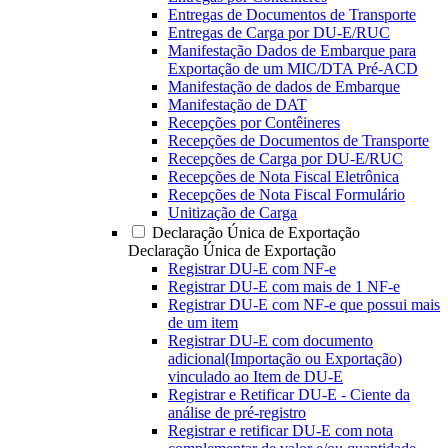
Entregas de Documentos de Transporte
Entregas de Carga por DU-E/RUC
Manifestação Dados de Embarque para
Exportação de um MIC/DTA Pré-ACD
Manifestação de dados de Embarque
Manifestação de DAT
Recepções por Contêineres
Recepções de Documentos de Transporte
Recepções de Carga por DU-E/RUC
Recepções de Nota Fiscal Eletrônica
Recepções de Nota Fiscal Formulário
Unitização de Carga
Declaração Única de Exportação
Declaração Única de Exportação
Registrar DU-E com NF-e
Registrar DU-E com mais de 1 NF-e
Registrar DU-E com NF-e que possui mais
de um item
Registrar DU-E com documento
adicional(Importação ou Exportação)
vinculado ao Item de DU-E
Registrar e Retificar DU-E - Ciente da
análise de pré-registro
Registrar e retificar DU-E com nota