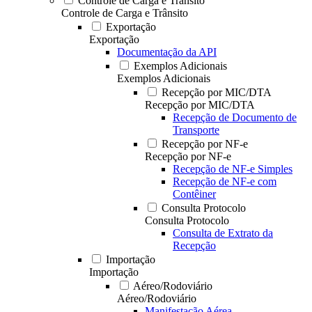
Controle de Carga e Trânsito
Controle de Carga e Trânsito
Exportação
Exportação
Documentação da API
Exemplos Adicionais
Exemplos Adicionais
Recepção por MIC/DTA
Recepção por MIC/DTA
Recepção de Documento de
Transporte
Recepção por NF-e
Recepção por NF-e
Recepção de NF-e Simples
Recepção de NF-e com
Contêiner
Consulta Protocolo
Consulta Protocolo
Consulta de Extrato da
Recepção
Importação
Importação
Aéreo/Rodoviário
Aéreo/Rodoviário
Manifestação Aérea