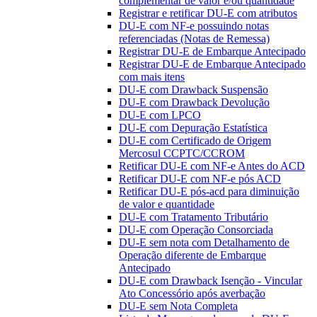
complementar de valor e/ou quantidade
Registrar e retificar DU-E com atributos
DU-E com NF-e possuindo notas
referenciadas (Notas de Remessa)
Registrar DU-E de Embarque Antecipado
Registrar DU-E de Embarque Antecipado
com mais itens
DU-E com Drawback Suspensão
DU-E com Drawback Devolução
DU-E com LPCO
DU-E com Depuração Estatística
DU-E com Certificado de Origem
Mercosul CCPTC/CCROM
Retificar DU-E com NF-e Antes do ACD
Retificar DU-E com NF-e pós ACD
Retificar DU-E pós-acd para diminuição
de valor e quantidade
DU-E com Tratamento Tributário
DU-E com Operação Consorciada
DU-E sem nota com Detalhamento de
Operação diferente de Embarque
Antecipado
DU-E com Drawback Isenção - Vincular
Ato Concessório após averbação
DU-E sem Nota Completa