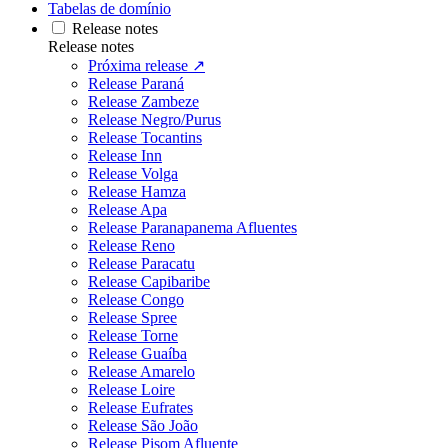
Tabelas de domínio
Release notes
Release notes
Próxima release ↗
Release Paraná
Release Zambeze
Release Negro/Purus
Release Tocantins
Release Inn
Release Volga
Release Hamza
Release Apa
Release Paranapanema Afluentes
Release Reno
Release Paracatu
Release Capibaribe
Release Congo
Release Spree
Release Torne
Release Guaíba
Release Amarelo
Release Loire
Release Eufrates
Release São João
Release Pisom Afluente