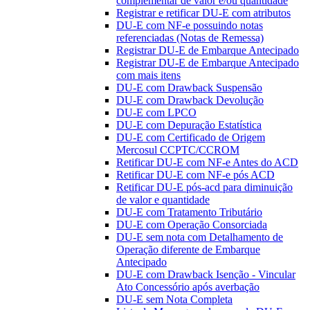
complementar de valor e/ou quantidade
Registrar e retificar DU-E com atributos
DU-E com NF-e possuindo notas
referenciadas (Notas de Remessa)
Registrar DU-E de Embarque Antecipado
Registrar DU-E de Embarque Antecipado
com mais itens
DU-E com Drawback Suspensão
DU-E com Drawback Devolução
DU-E com LPCO
DU-E com Depuração Estatística
DU-E com Certificado de Origem
Mercosul CCPTC/CCROM
Retificar DU-E com NF-e Antes do ACD
Retificar DU-E com NF-e pós ACD
Retificar DU-E pós-acd para diminuição
de valor e quantidade
DU-E com Tratamento Tributário
DU-E com Operação Consorciada
DU-E sem nota com Detalhamento de
Operação diferente de Embarque
Antecipado
DU-E com Drawback Isenção - Vincular
Ato Concessório após averbação
DU-E sem Nota Completa