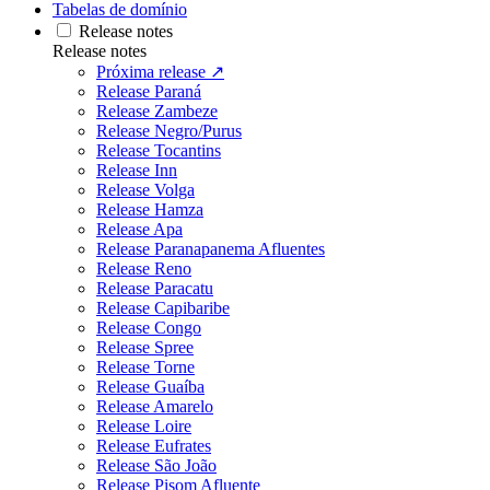
Tabelas de domínio
Release notes
Release notes
Próxima release ↗
Release Paraná
Release Zambeze
Release Negro/Purus
Release Tocantins
Release Inn
Release Volga
Release Hamza
Release Apa
Release Paranapanema Afluentes
Release Reno
Release Paracatu
Release Capibaribe
Release Congo
Release Spree
Release Torne
Release Guaíba
Release Amarelo
Release Loire
Release Eufrates
Release São João
Release Pisom Afluente