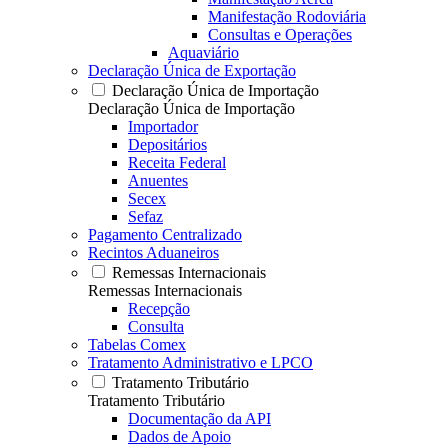
Manifestação Rodoviária
Consultas e Operações
Aquaviário
Declaração Única de Exportação
Declaração Única de Importação
Declaração Única de Importação
Importador
Depositários
Receita Federal
Anuentes
Secex
Sefaz
Pagamento Centralizado
Recintos Aduaneiros
Remessas Internacionais
Remessas Internacionais
Recepção
Consulta
Tabelas Comex
Tratamento Administrativo e LPCO
Tratamento Tributário
Tratamento Tributário
Documentação da API
Dados de Apoio