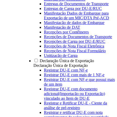
Entregas de Documentos de Transporte
Entregas de Carga por DU-E/RUC
Manifestação Dados de Embarque para
Exportação de um MIC/DTA Pré-ACD
Manifestação de dados de Embarque
Manifestação de DAT
Recepções por Contêineres
Recepções de Documentos de Transporte
Recepções de Carga por DU-E/RUC
Recepções de Nota Fiscal Eletrônica
Recepções de Nota Fiscal Formulário
Unitização de Carga
Declaração Única de Exportação
Declaração Única de Exportação
Registrar DU-E com NF-e
Registrar DU-E com mais de 1 NF-e
Registrar DU-E com NF-e que possui mais
de um item
Registrar DU-E com documento
adicional(Importação ou Exportação)
vinculado ao Item de DU-E
Registrar e Retificar DU-E - Ciente da
análise de pré-registro
Registrar e retificar DU-E com nota