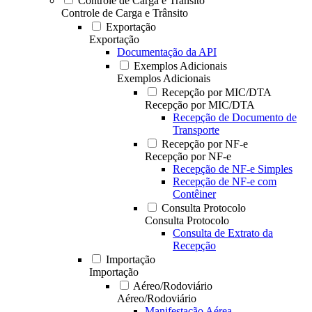
Controle de Carga e Trânsito
Controle de Carga e Trânsito
Exportação
Exportação
Documentação da API
Exemplos Adicionais
Exemplos Adicionais
Recepção por MIC/DTA
Recepção por MIC/DTA
Recepção de Documento de
Transporte
Recepção por NF-e
Recepção por NF-e
Recepção de NF-e Simples
Recepção de NF-e com
Contêiner
Consulta Protocolo
Consulta Protocolo
Consulta de Extrato da
Recepção
Importação
Importação
Aéreo/Rodoviário
Aéreo/Rodoviário
Manifestação Aérea