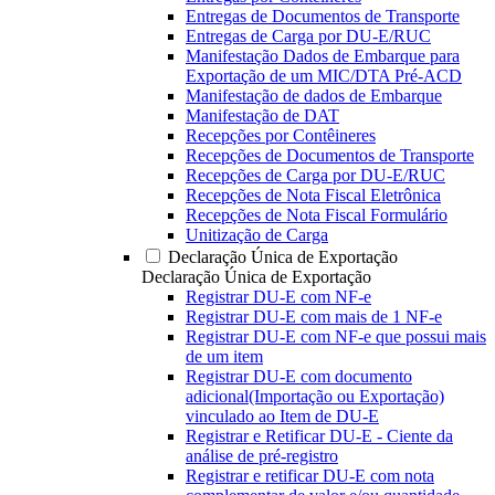
Entregas de Documentos de Transporte
Entregas de Carga por DU-E/RUC
Manifestação Dados de Embarque para
Exportação de um MIC/DTA Pré-ACD
Manifestação de dados de Embarque
Manifestação de DAT
Recepções por Contêineres
Recepções de Documentos de Transporte
Recepções de Carga por DU-E/RUC
Recepções de Nota Fiscal Eletrônica
Recepções de Nota Fiscal Formulário
Unitização de Carga
Declaração Única de Exportação
Declaração Única de Exportação
Registrar DU-E com NF-e
Registrar DU-E com mais de 1 NF-e
Registrar DU-E com NF-e que possui mais
de um item
Registrar DU-E com documento
adicional(Importação ou Exportação)
vinculado ao Item de DU-E
Registrar e Retificar DU-E - Ciente da
análise de pré-registro
Registrar e retificar DU-E com nota