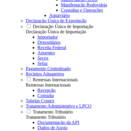
Manifestação Rodoviária
Consultas e Operações
Aquaviário
Declaração Única de Exportação
Declaração Única de Importação
Declaração Única de Importação
Importador
Depositários
Receita Federal
Anuentes
Secex
Sefaz
Pagamento Centralizado
Recintos Aduaneiros
Remessas Internacionais
Remessas Internacionais
Recepção
Consulta
Tabelas Comex
Tratamento Administrativo e LPCO
Tratamento Tributário
Tratamento Tributário
Documentação da API
Dados de Apoio