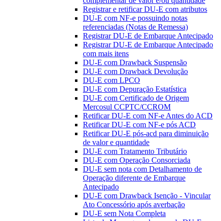
complementar de valor e/ou quantidade
Registrar e retificar DU-E com atributos
DU-E com NF-e possuindo notas
referenciadas (Notas de Remessa)
Registrar DU-E de Embarque Antecipado
Registrar DU-E de Embarque Antecipado
com mais itens
DU-E com Drawback Suspensão
DU-E com Drawback Devolução
DU-E com LPCO
DU-E com Depuração Estatística
DU-E com Certificado de Origem
Mercosul CCPTC/CCROM
Retificar DU-E com NF-e Antes do ACD
Retificar DU-E com NF-e pós ACD
Retificar DU-E pós-acd para diminuição
de valor e quantidade
DU-E com Tratamento Tributário
DU-E com Operação Consorciada
DU-E sem nota com Detalhamento de
Operação diferente de Embarque
Antecipado
DU-E com Drawback Isenção - Vincular
Ato Concessório após averbação
DU-E sem Nota Completa