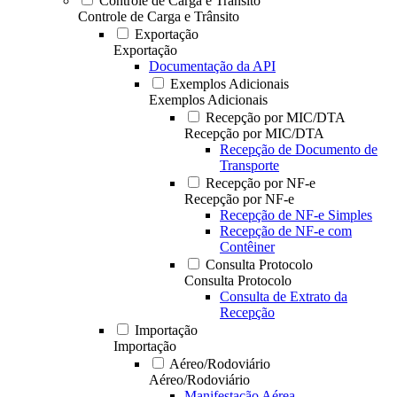
Controle de Carga e Trânsito
Controle de Carga e Trânsito
Exportação
Exportação
Documentação da API
Exemplos Adicionais
Exemplos Adicionais
Recepção por MIC/DTA
Recepção por MIC/DTA
Recepção de Documento de
Transporte
Recepção por NF-e
Recepção por NF-e
Recepção de NF-e Simples
Recepção de NF-e com
Contêiner
Consulta Protocolo
Consulta Protocolo
Consulta de Extrato da
Recepção
Importação
Importação
Aéreo/Rodoviário
Aéreo/Rodoviário
Manifestação Aérea