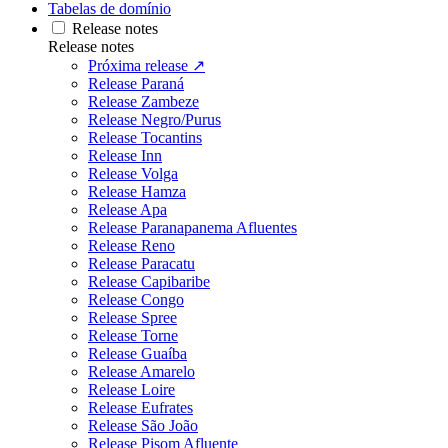
Tabelas de domínio
Release notes
Release notes
Próxima release ↗
Release Paraná
Release Zambeze
Release Negro/Purus
Release Tocantins
Release Inn
Release Volga
Release Hamza
Release Apa
Release Paranapanema Afluentes
Release Reno
Release Paracatu
Release Capibaribe
Release Congo
Release Spree
Release Torne
Release Guaíba
Release Amarelo
Release Loire
Release Eufrates
Release São João
Release Pisom Afluente