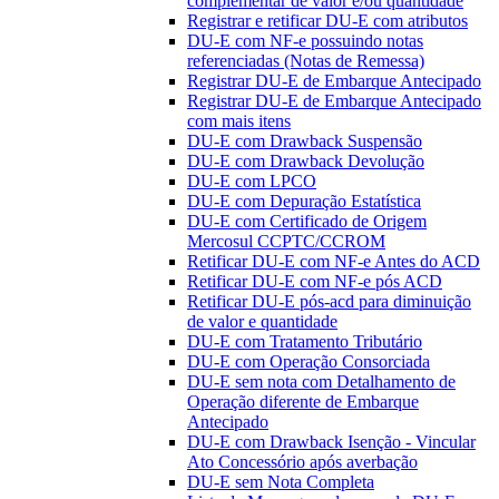
complementar de valor e/ou quantidade
Registrar e retificar DU-E com atributos
DU-E com NF-e possuindo notas
referenciadas (Notas de Remessa)
Registrar DU-E de Embarque Antecipado
Registrar DU-E de Embarque Antecipado
com mais itens
DU-E com Drawback Suspensão
DU-E com Drawback Devolução
DU-E com LPCO
DU-E com Depuração Estatística
DU-E com Certificado de Origem
Mercosul CCPTC/CCROM
Retificar DU-E com NF-e Antes do ACD
Retificar DU-E com NF-e pós ACD
Retificar DU-E pós-acd para diminuição
de valor e quantidade
DU-E com Tratamento Tributário
DU-E com Operação Consorciada
DU-E sem nota com Detalhamento de
Operação diferente de Embarque
Antecipado
DU-E com Drawback Isenção - Vincular
Ato Concessório após averbação
DU-E sem Nota Completa