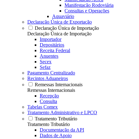
Manifestação Rodoviária
Consultas e Operações
Aquaviário
Declaração Única de Exportação
Declaração Única de Importação
Declaração Única de Importação
Importador
Depositários
Receita Federal
Anuentes
Secex
Sefaz
Pagamento Centralizado
Recintos Aduaneiros
Remessas Internacionais
Remessas Internacionais
Recepção
Consulta
Tabelas Comex
Tratamento Administrativo e LPCO
Tratamento Tributário
Tratamento Tributário
Documentação da API
Dados de Apoio