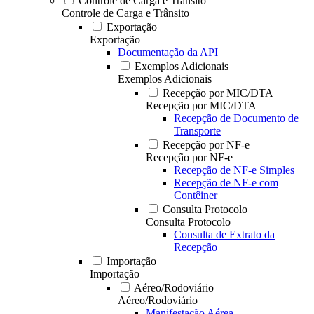
Controle de Carga e Trânsito
Controle de Carga e Trânsito
Exportação
Exportação
Documentação da API
Exemplos Adicionais
Exemplos Adicionais
Recepção por MIC/DTA
Recepção por MIC/DTA
Recepção de Documento de
Transporte
Recepção por NF-e
Recepção por NF-e
Recepção de NF-e Simples
Recepção de NF-e com
Contêiner
Consulta Protocolo
Consulta Protocolo
Consulta de Extrato da
Recepção
Importação
Importação
Aéreo/Rodoviário
Aéreo/Rodoviário
Manifestação Aérea