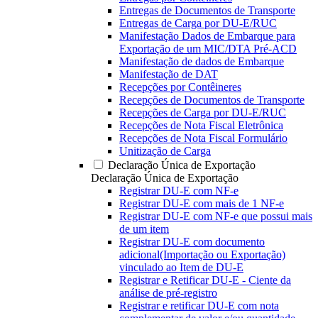
Entregas de Documentos de Transporte
Entregas de Carga por DU-E/RUC
Manifestação Dados de Embarque para
Exportação de um MIC/DTA Pré-ACD
Manifestação de dados de Embarque
Manifestação de DAT
Recepções por Contêineres
Recepções de Documentos de Transporte
Recepções de Carga por DU-E/RUC
Recepções de Nota Fiscal Eletrônica
Recepções de Nota Fiscal Formulário
Unitização de Carga
Declaração Única de Exportação
Declaração Única de Exportação
Registrar DU-E com NF-e
Registrar DU-E com mais de 1 NF-e
Registrar DU-E com NF-e que possui mais
de um item
Registrar DU-E com documento
adicional(Importação ou Exportação)
vinculado ao Item de DU-E
Registrar e Retificar DU-E - Ciente da
análise de pré-registro
Registrar e retificar DU-E com nota