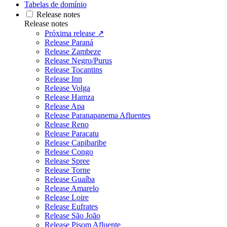
Tabelas de domínio
Release notes
Release notes
Próxima release ↗
Release Paraná
Release Zambeze
Release Negro/Purus
Release Tocantins
Release Inn
Release Volga
Release Hamza
Release Apa
Release Paranapanema Afluentes
Release Reno
Release Paracatu
Release Capibaribe
Release Congo
Release Spree
Release Torne
Release Guaíba
Release Amarelo
Release Loire
Release Eufrates
Release São João
Release Pisom Afluente