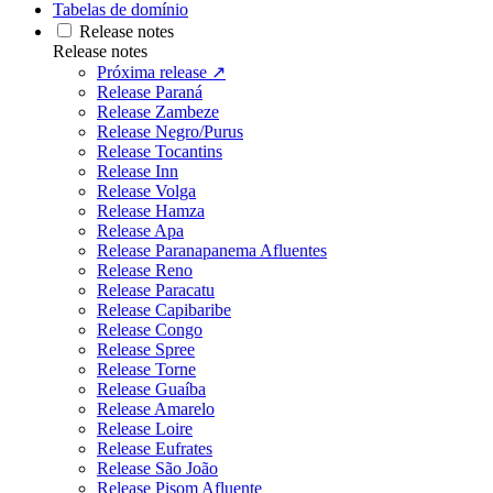
Tabelas de domínio
Release notes
Release notes
Próxima release ↗
Release Paraná
Release Zambeze
Release Negro/Purus
Release Tocantins
Release Inn
Release Volga
Release Hamza
Release Apa
Release Paranapanema Afluentes
Release Reno
Release Paracatu
Release Capibaribe
Release Congo
Release Spree
Release Torne
Release Guaíba
Release Amarelo
Release Loire
Release Eufrates
Release São João
Release Pisom Afluente