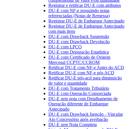
complementar de valor e/ou quantidade
Registrar e retificar DU-E com atributos
DU-E com NF-e possuindo notas
referenciadas (Notas de Remessa)
Registrar DU-E de Embarque Antecipado
Registrar DU-E de Embarque Antecipado
com mais itens
DU-E com Drawback Suspensão
DU-E com Drawback Devolução
DU-E com LPCO
DU-E com Depuração Estatística
DU-E com Certificado de Origem
Mercosul CCPTC/CCROM
Retificar DU-E com NF-e Antes do ACD
Retificar DU-E com NF-e pós ACD
Retificar DU-E pós-acd para diminuição
de valor e quantidade
DU-E com Tratamento Tributário
DU-E com Operação Consorciada
DU-E sem nota com Detalhamento de
Operação diferente de Embarque
Antecipado
DU-E com Drawback Isenção - Vincular
Ato Concessório após averbação
DU-E sem Nota Completa