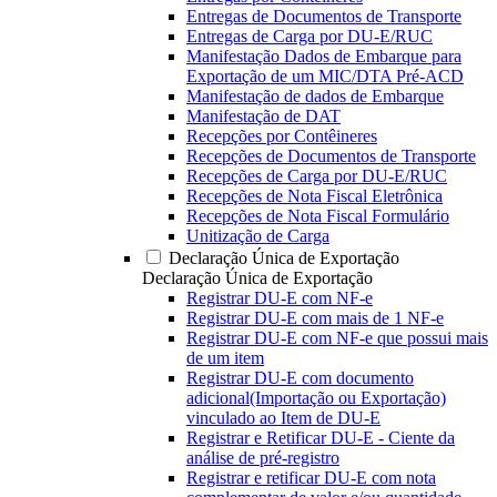
Entregas de Documentos de Transporte
Entregas de Carga por DU-E/RUC
Manifestação Dados de Embarque para
Exportação de um MIC/DTA Pré-ACD
Manifestação de dados de Embarque
Manifestação de DAT
Recepções por Contêineres
Recepções de Documentos de Transporte
Recepções de Carga por DU-E/RUC
Recepções de Nota Fiscal Eletrônica
Recepções de Nota Fiscal Formulário
Unitização de Carga
Declaração Única de Exportação
Declaração Única de Exportação
Registrar DU-E com NF-e
Registrar DU-E com mais de 1 NF-e
Registrar DU-E com NF-e que possui mais
de um item
Registrar DU-E com documento
adicional(Importação ou Exportação)
vinculado ao Item de DU-E
Registrar e Retificar DU-E - Ciente da
análise de pré-registro
Registrar e retificar DU-E com nota