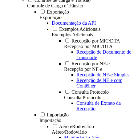
Controle de Carga e Trânsito
Controle de Carga e Trânsito
Exportação
Exportação
Documentação da API
Exemplos Adicionais
Exemplos Adicionais
Recepção por MIC/DTA
Recepção por MIC/DTA
Recepção de Documento de
Transporte
Recepção por NF-e
Recepção por NF-e
Recepção de NF-e Simples
Recepção de NF-e com
Contêiner
Consulta Protocolo
Consulta Protocolo
Consulta de Extrato da
Recepção
Importação
Importação
Aéreo/Rodoviário
Aéreo/Rodoviário
Manifestação Aérea