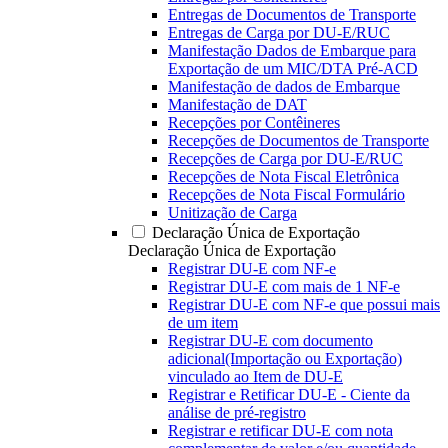
Entregas de Documentos de Transporte
Entregas de Carga por DU-E/RUC
Manifestação Dados de Embarque para
Exportação de um MIC/DTA Pré-ACD
Manifestação de dados de Embarque
Manifestação de DAT
Recepções por Contêineres
Recepções de Documentos de Transporte
Recepções de Carga por DU-E/RUC
Recepções de Nota Fiscal Eletrônica
Recepções de Nota Fiscal Formulário
Unitização de Carga
Declaração Única de Exportação
Declaração Única de Exportação
Registrar DU-E com NF-e
Registrar DU-E com mais de 1 NF-e
Registrar DU-E com NF-e que possui mais
de um item
Registrar DU-E com documento
adicional(Importação ou Exportação)
vinculado ao Item de DU-E
Registrar e Retificar DU-E - Ciente da
análise de pré-registro
Registrar e retificar DU-E com nota