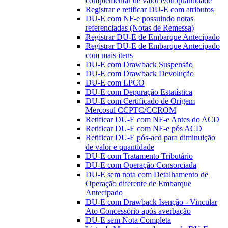
complementar de valor e/ou quantidade
Registrar e retificar DU-E com atributos
DU-E com NF-e possuindo notas
referenciadas (Notas de Remessa)
Registrar DU-E de Embarque Antecipado
Registrar DU-E de Embarque Antecipado
com mais itens
DU-E com Drawback Suspensão
DU-E com Drawback Devolução
DU-E com LPCO
DU-E com Depuração Estatística
DU-E com Certificado de Origem
Mercosul CCPTC/CCROM
Retificar DU-E com NF-e Antes do ACD
Retificar DU-E com NF-e pós ACD
Retificar DU-E pós-acd para diminuição
de valor e quantidade
DU-E com Tratamento Tributário
DU-E com Operação Consorciada
DU-E sem nota com Detalhamento de
Operação diferente de Embarque
Antecipado
DU-E com Drawback Isenção - Vincular
Ato Concessório após averbação
DU-E sem Nota Completa