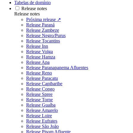
Tabelas de domínio
Release notes
Release notes
Próxima release ↗
Release Paraná
Release Zambeze
Release Negro/Purus
Release Tocantins
Release Inn
Release Volga
Release Hamza
Release Apa
Release Paranapanema Afluentes
Release Reno
Release Paracatu
Release Capibaribe
Release Congo
Release Spree
Release Torne
Release Guaíba
Release Amarelo
Release Loire
Release Eufrates
Release São João
Release Pisom Afluente