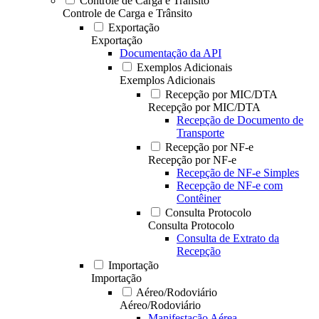
Controle de Carga e Trânsito
Controle de Carga e Trânsito
Exportação
Exportação
Documentação da API
Exemplos Adicionais
Exemplos Adicionais
Recepção por MIC/DTA
Recepção por MIC/DTA
Recepção de Documento de
Transporte
Recepção por NF-e
Recepção por NF-e
Recepção de NF-e Simples
Recepção de NF-e com
Contêiner
Consulta Protocolo
Consulta Protocolo
Consulta de Extrato da
Recepção
Importação
Importação
Aéreo/Rodoviário
Aéreo/Rodoviário
Manifestação Aérea