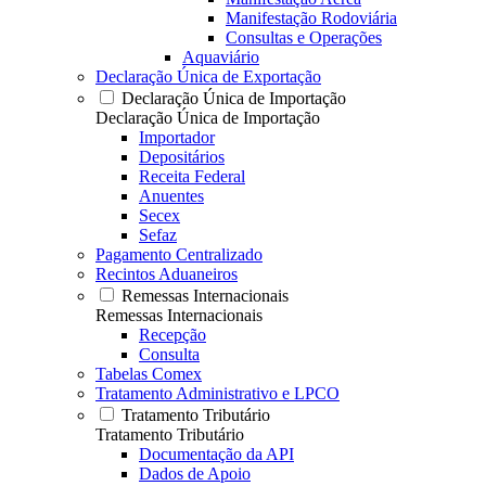
Manifestação Rodoviária
Consultas e Operações
Aquaviário
Declaração Única de Exportação
Declaração Única de Importação
Declaração Única de Importação
Importador
Depositários
Receita Federal
Anuentes
Secex
Sefaz
Pagamento Centralizado
Recintos Aduaneiros
Remessas Internacionais
Remessas Internacionais
Recepção
Consulta
Tabelas Comex
Tratamento Administrativo e LPCO
Tratamento Tributário
Tratamento Tributário
Documentação da API
Dados de Apoio