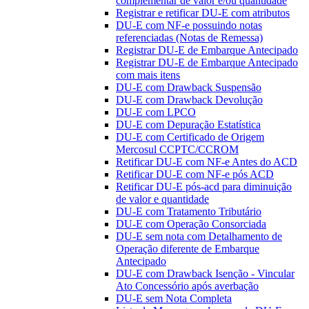
complementar de valor e/ou quantidade
Registrar e retificar DU-E com atributos
DU-E com NF-e possuindo notas
referenciadas (Notas de Remessa)
Registrar DU-E de Embarque Antecipado
Registrar DU-E de Embarque Antecipado
com mais itens
DU-E com Drawback Suspensão
DU-E com Drawback Devolução
DU-E com LPCO
DU-E com Depuração Estatística
DU-E com Certificado de Origem
Mercosul CCPTC/CCROM
Retificar DU-E com NF-e Antes do ACD
Retificar DU-E com NF-e pós ACD
Retificar DU-E pós-acd para diminuição
de valor e quantidade
DU-E com Tratamento Tributário
DU-E com Operação Consorciada
DU-E sem nota com Detalhamento de
Operação diferente de Embarque
Antecipado
DU-E com Drawback Isenção - Vincular
Ato Concessório após averbação
DU-E sem Nota Completa