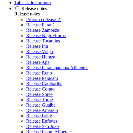
Tabelas de domínio
Release notes
Release notes
Próxima release ↗
Release Paraná
Release Zambeze
Release Negro/Purus
Release Tocantins
Release Inn
Release Volga
Release Hamza
Release Apa
Release Paranapanema Afluentes
Release Reno
Release Paracatu
Release Capibaribe
Release Congo
Release Spree
Release Torne
Release Guaíba
Release Amarelo
Release Loire
Release Eufrates
Release São João
Release Pisom Afluente