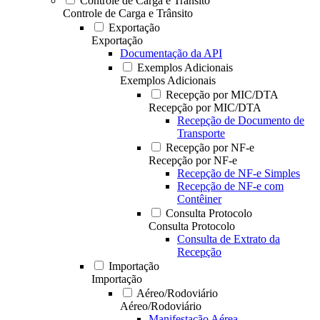
Controle de Carga e Trânsito
Controle de Carga e Trânsito
Exportação
Exportação
Documentação da API
Exemplos Adicionais
Exemplos Adicionais
Recepção por MIC/DTA
Recepção por MIC/DTA
Recepção de Documento de
Transporte
Recepção por NF-e
Recepção por NF-e
Recepção de NF-e Simples
Recepção de NF-e com
Contêiner
Consulta Protocolo
Consulta Protocolo
Consulta de Extrato da
Recepção
Importação
Importação
Aéreo/Rodoviário
Aéreo/Rodoviário
Manifestação Aérea