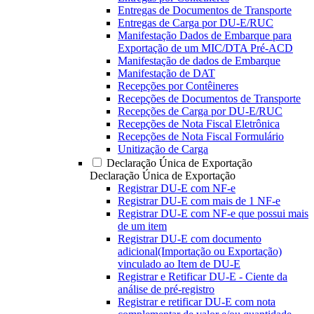
Entregas de Documentos de Transporte
Entregas de Carga por DU-E/RUC
Manifestação Dados de Embarque para
Exportação de um MIC/DTA Pré-ACD
Manifestação de dados de Embarque
Manifestação de DAT
Recepções por Contêineres
Recepções de Documentos de Transporte
Recepções de Carga por DU-E/RUC
Recepções de Nota Fiscal Eletrônica
Recepções de Nota Fiscal Formulário
Unitização de Carga
Declaração Única de Exportação
Declaração Única de Exportação
Registrar DU-E com NF-e
Registrar DU-E com mais de 1 NF-e
Registrar DU-E com NF-e que possui mais
de um item
Registrar DU-E com documento
adicional(Importação ou Exportação)
vinculado ao Item de DU-E
Registrar e Retificar DU-E - Ciente da
análise de pré-registro
Registrar e retificar DU-E com nota