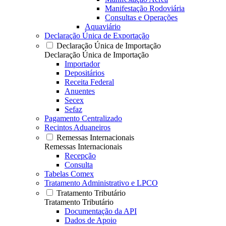
Manifestação Rodoviária
Consultas e Operações
Aquaviário
Declaração Única de Exportação
Declaração Única de Importação
Declaração Única de Importação
Importador
Depositários
Receita Federal
Anuentes
Secex
Sefaz
Pagamento Centralizado
Recintos Aduaneiros
Remessas Internacionais
Remessas Internacionais
Recepção
Consulta
Tabelas Comex
Tratamento Administrativo e LPCO
Tratamento Tributário
Tratamento Tributário
Documentação da API
Dados de Apoio