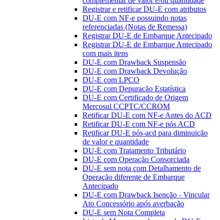
complementar de valor e/ou quantidade
Registrar e retificar DU-E com atributos
DU-E com NF-e possuindo notas
referenciadas (Notas de Remessa)
Registrar DU-E de Embarque Antecipado
Registrar DU-E de Embarque Antecipado
com mais itens
DU-E com Drawback Suspensão
DU-E com Drawback Devolução
DU-E com LPCO
DU-E com Depuração Estatística
DU-E com Certificado de Origem
Mercosul CCPTC/CCROM
Retificar DU-E com NF-e Antes do ACD
Retificar DU-E com NF-e pós ACD
Retificar DU-E pós-acd para diminuição
de valor e quantidade
DU-E com Tratamento Tributário
DU-E com Operação Consorciada
DU-E sem nota com Detalhamento de
Operação diferente de Embarque
Antecipado
DU-E com Drawback Isenção - Vincular
Ato Concessório após averbação
DU-E sem Nota Completa