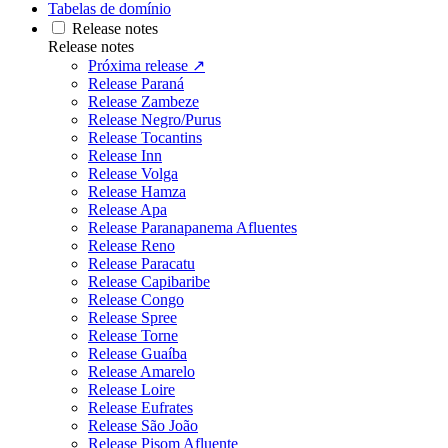
Tabelas de domínio
Release notes
Release notes
Próxima release ↗
Release Paraná
Release Zambeze
Release Negro/Purus
Release Tocantins
Release Inn
Release Volga
Release Hamza
Release Apa
Release Paranapanema Afluentes
Release Reno
Release Paracatu
Release Capibaribe
Release Congo
Release Spree
Release Torne
Release Guaíba
Release Amarelo
Release Loire
Release Eufrates
Release São João
Release Pisom Afluente