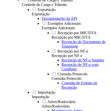
Controle de Carga e Trânsito
Controle de Carga e Trânsito
Exportação
Exportação
Documentação da API
Exemplos Adicionais
Exemplos Adicionais
Recepção por MIC/DTA
Recepção por MIC/DTA
Recepção de Documento de
Transporte
Recepção por NF-e
Recepção por NF-e
Recepção de NF-e Simples
Recepção de NF-e com
Contêiner
Consulta Protocolo
Consulta Protocolo
Consulta de Extrato da
Recepção
Importação
Importação
Aéreo/Rodoviário
Aéreo/Rodoviário
Manifestação Aérea