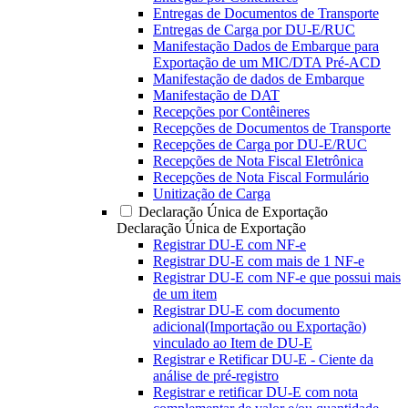
Entregas de Documentos de Transporte
Entregas de Carga por DU-E/RUC
Manifestação Dados de Embarque para
Exportação de um MIC/DTA Pré-ACD
Manifestação de dados de Embarque
Manifestação de DAT
Recepções por Contêineres
Recepções de Documentos de Transporte
Recepções de Carga por DU-E/RUC
Recepções de Nota Fiscal Eletrônica
Recepções de Nota Fiscal Formulário
Unitização de Carga
Declaração Única de Exportação
Declaração Única de Exportação
Registrar DU-E com NF-e
Registrar DU-E com mais de 1 NF-e
Registrar DU-E com NF-e que possui mais
de um item
Registrar DU-E com documento
adicional(Importação ou Exportação)
vinculado ao Item de DU-E
Registrar e Retificar DU-E - Ciente da
análise de pré-registro
Registrar e retificar DU-E com nota