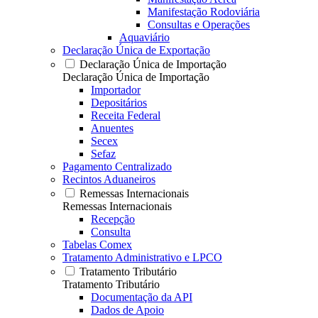
Manifestação Rodoviária
Consultas e Operações
Aquaviário
Declaração Única de Exportação
Declaração Única de Importação
Declaração Única de Importação
Importador
Depositários
Receita Federal
Anuentes
Secex
Sefaz
Pagamento Centralizado
Recintos Aduaneiros
Remessas Internacionais
Remessas Internacionais
Recepção
Consulta
Tabelas Comex
Tratamento Administrativo e LPCO
Tratamento Tributário
Tratamento Tributário
Documentação da API
Dados de Apoio