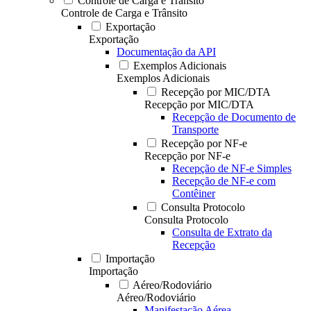
Controle de Carga e Trânsito
Controle de Carga e Trânsito
Exportação
Exportação
Documentação da API
Exemplos Adicionais
Exemplos Adicionais
Recepção por MIC/DTA
Recepção por MIC/DTA
Recepção de Documento de
Transporte
Recepção por NF-e
Recepção por NF-e
Recepção de NF-e Simples
Recepção de NF-e com
Contêiner
Consulta Protocolo
Consulta Protocolo
Consulta de Extrato da
Recepção
Importação
Importação
Aéreo/Rodoviário
Aéreo/Rodoviário
Manifestação Aérea