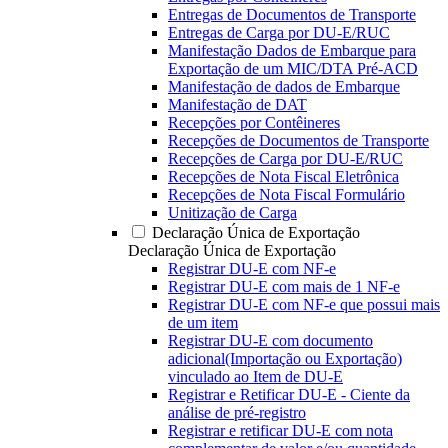
Entregas de Documentos de Transporte
Entregas de Carga por DU-E/RUC
Manifestação Dados de Embarque para
Exportação de um MIC/DTA Pré-ACD
Manifestação de dados de Embarque
Manifestação de DAT
Recepções por Contêineres
Recepções de Documentos de Transporte
Recepções de Carga por DU-E/RUC
Recepções de Nota Fiscal Eletrônica
Recepções de Nota Fiscal Formulário
Unitização de Carga
Declaração Única de Exportação
Declaração Única de Exportação
Registrar DU-E com NF-e
Registrar DU-E com mais de 1 NF-e
Registrar DU-E com NF-e que possui mais
de um item
Registrar DU-E com documento
adicional(Importação ou Exportação)
vinculado ao Item de DU-E
Registrar e Retificar DU-E - Ciente da
análise de pré-registro
Registrar e retificar DU-E com nota