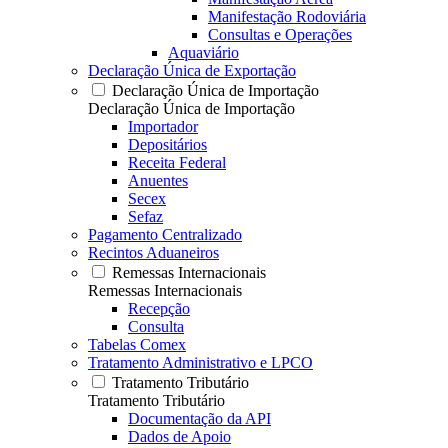
Manifestação Rodoviária
Consultas e Operações
Aquaviário
Declaração Única de Exportação
Declaração Única de Importação
Declaração Única de Importação
Importador
Depositários
Receita Federal
Anuentes
Secex
Sefaz
Pagamento Centralizado
Recintos Aduaneiros
Remessas Internacionais
Remessas Internacionais
Recepção
Consulta
Tabelas Comex
Tratamento Administrativo e LPCO
Tratamento Tributário
Tratamento Tributário
Documentação da API
Dados de Apoio