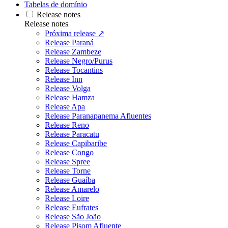
Tabelas de domínio
Release notes
Release notes
Próxima release ↗
Release Paraná
Release Zambeze
Release Negro/Purus
Release Tocantins
Release Inn
Release Volga
Release Hamza
Release Apa
Release Paranapanema Afluentes
Release Reno
Release Paracatu
Release Capibaribe
Release Congo
Release Spree
Release Torne
Release Guaíba
Release Amarelo
Release Loire
Release Eufrates
Release São João
Release Pisom Afluente