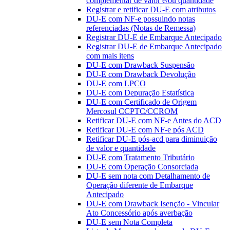
complementar de valor e/ou quantidade
Registrar e retificar DU-E com atributos
DU-E com NF-e possuindo notas
referenciadas (Notas de Remessa)
Registrar DU-E de Embarque Antecipado
Registrar DU-E de Embarque Antecipado
com mais itens
DU-E com Drawback Suspensão
DU-E com Drawback Devolução
DU-E com LPCO
DU-E com Depuração Estatística
DU-E com Certificado de Origem
Mercosul CCPTC/CCROM
Retificar DU-E com NF-e Antes do ACD
Retificar DU-E com NF-e pós ACD
Retificar DU-E pós-acd para diminuição
de valor e quantidade
DU-E com Tratamento Tributário
DU-E com Operação Consorciada
DU-E sem nota com Detalhamento de
Operação diferente de Embarque
Antecipado
DU-E com Drawback Isenção - Vincular
Ato Concessório após averbação
DU-E sem Nota Completa