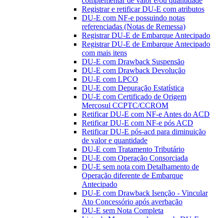
complementar de valor e/ou quantidade
Registrar e retificar DU-E com atributos
DU-E com NF-e possuindo notas
referenciadas (Notas de Remessa)
Registrar DU-E de Embarque Antecipado
Registrar DU-E de Embarque Antecipado
com mais itens
DU-E com Drawback Suspensão
DU-E com Drawback Devolução
DU-E com LPCO
DU-E com Depuração Estatística
DU-E com Certificado de Origem
Mercosul CCPTC/CCROM
Retificar DU-E com NF-e Antes do ACD
Retificar DU-E com NF-e pós ACD
Retificar DU-E pós-acd para diminuição
de valor e quantidade
DU-E com Tratamento Tributário
DU-E com Operação Consorciada
DU-E sem nota com Detalhamento de
Operação diferente de Embarque
Antecipado
DU-E com Drawback Isenção - Vincular
Ato Concessório após averbação
DU-E sem Nota Completa