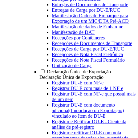
Entregas de Documentos de Transporte
Entregas de Carga por DU-E/RUC
Manifestação Dados de Embarque para
Exportação de um MIC/DTA Pré-ACD
Manifestação de dados de Embarque
Manifestação de DAT
Recepções por Contêineres
Recepções de Documentos de Transporte
Recepções de Carga por DU-E/RUC
Recepções de Nota Fiscal Eletrônica
Recepções de Nota Fiscal Formulário
Unitização de Carga
Declaração Única de Exportação
Declaração Única de Exportação
Registrar DU-E com NF-e
Registrar DU-E com mais de 1 NF-e
Registrar DU-E com NF-e que possui mais
de um item
Registrar DU-E com documento
adicional(Importação ou Exportação)
vinculado ao Item de DU-E
Registrar e Retificar DU-E - Ciente da
análise de pré-registro
Registrar e retificar DU-E com nota