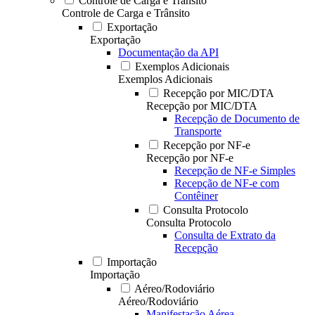
Controle de Carga e Trânsito
Controle de Carga e Trânsito
Exportação
Exportação
Documentação da API
Exemplos Adicionais
Exemplos Adicionais
Recepção por MIC/DTA
Recepção por MIC/DTA
Recepção de Documento de
Transporte
Recepção por NF-e
Recepção por NF-e
Recepção de NF-e Simples
Recepção de NF-e com
Contêiner
Consulta Protocolo
Consulta Protocolo
Consulta de Extrato da
Recepção
Importação
Importação
Aéreo/Rodoviário
Aéreo/Rodoviário
Manifestação Aérea