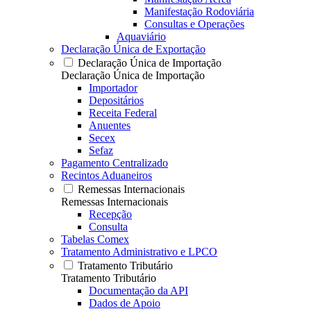
Manifestação Rodoviária
Consultas e Operações
Aquaviário
Declaração Única de Exportação
Declaração Única de Importação
Declaração Única de Importação
Importador
Depositários
Receita Federal
Anuentes
Secex
Sefaz
Pagamento Centralizado
Recintos Aduaneiros
Remessas Internacionais
Remessas Internacionais
Recepção
Consulta
Tabelas Comex
Tratamento Administrativo e LPCO
Tratamento Tributário
Tratamento Tributário
Documentação da API
Dados de Apoio