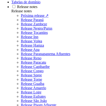
Tabelas de domínio
Release notes
Release notes
Próxima release ↗
Release Paraná
Release Zambeze
Release Negro/Purus
Release Tocantins
Release Inn
Release Volga
Release Hamza
Release Apa
Release Paranapanema Afluentes
Release Reno
Release Paracatu
Release Capibaribe
Release Congo
Release Spree
Release Torne
Release Guaíba
Release Amarelo
Release Loire
Release Eufrates
Release São João
Release Pisom Afluente