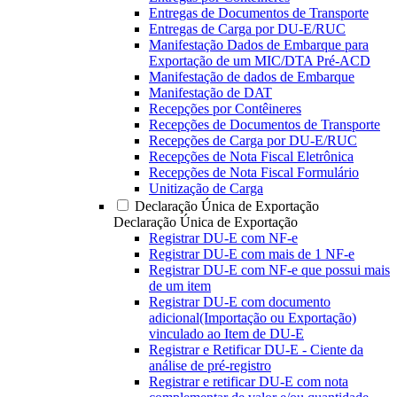
Entregas de Documentos de Transporte
Entregas de Carga por DU-E/RUC
Manifestação Dados de Embarque para
Exportação de um MIC/DTA Pré-ACD
Manifestação de dados de Embarque
Manifestação de DAT
Recepções por Contêineres
Recepções de Documentos de Transporte
Recepções de Carga por DU-E/RUC
Recepções de Nota Fiscal Eletrônica
Recepções de Nota Fiscal Formulário
Unitização de Carga
Declaração Única de Exportação
Declaração Única de Exportação
Registrar DU-E com NF-e
Registrar DU-E com mais de 1 NF-e
Registrar DU-E com NF-e que possui mais
de um item
Registrar DU-E com documento
adicional(Importação ou Exportação)
vinculado ao Item de DU-E
Registrar e Retificar DU-E - Ciente da
análise de pré-registro
Registrar e retificar DU-E com nota