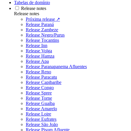
Tabelas de domínio
Release notes
Release notes
Próxima release ↗
Release Paraná
Release Zambeze
Release Negro/Purus
Release Tocantins
Release Inn
Release Volga
Release Hamza
Release Apa
Release Paranapanema Afluentes
Release Reno
Release Paracatu
Release Capibaribe
Release Congo
Release Spree
Release Torne
Release Guaíba
Release Amarelo
Release Loire
Release Eufrates
Release São João
Release Pisom Afluente