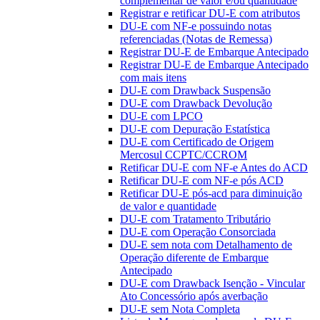
complementar de valor e/ou quantidade
Registrar e retificar DU-E com atributos
DU-E com NF-e possuindo notas
referenciadas (Notas de Remessa)
Registrar DU-E de Embarque Antecipado
Registrar DU-E de Embarque Antecipado
com mais itens
DU-E com Drawback Suspensão
DU-E com Drawback Devolução
DU-E com LPCO
DU-E com Depuração Estatística
DU-E com Certificado de Origem
Mercosul CCPTC/CCROM
Retificar DU-E com NF-e Antes do ACD
Retificar DU-E com NF-e pós ACD
Retificar DU-E pós-acd para diminuição
de valor e quantidade
DU-E com Tratamento Tributário
DU-E com Operação Consorciada
DU-E sem nota com Detalhamento de
Operação diferente de Embarque
Antecipado
DU-E com Drawback Isenção - Vincular
Ato Concessório após averbação
DU-E sem Nota Completa