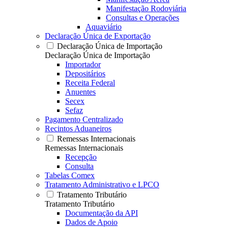
Manifestação Rodoviária
Consultas e Operações
Aquaviário
Declaração Única de Exportação
Declaração Única de Importação
Declaração Única de Importação
Importador
Depositários
Receita Federal
Anuentes
Secex
Sefaz
Pagamento Centralizado
Recintos Aduaneiros
Remessas Internacionais
Remessas Internacionais
Recepção
Consulta
Tabelas Comex
Tratamento Administrativo e LPCO
Tratamento Tributário
Tratamento Tributário
Documentação da API
Dados de Apoio