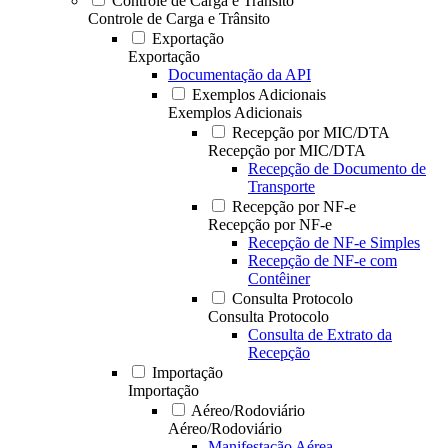
Controle de Carga e Trânsito
Controle de Carga e Trânsito
Exportação
Exportação
Documentação da API
Exemplos Adicionais
Exemplos Adicionais
Recepção por MIC/DTA
Recepção por MIC/DTA
Recepção de Documento de
Transporte
Recepção por NF-e
Recepção por NF-e
Recepção de NF-e Simples
Recepção de NF-e com
Contêiner
Consulta Protocolo
Consulta Protocolo
Consulta de Extrato da
Recepção
Importação
Importação
Aéreo/Rodoviário
Aéreo/Rodoviário
Manifestação Aérea