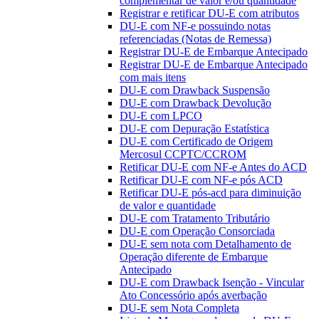
complementar de valor e/ou quantidade
Registrar e retificar DU-E com atributos
DU-E com NF-e possuindo notas
referenciadas (Notas de Remessa)
Registrar DU-E de Embarque Antecipado
Registrar DU-E de Embarque Antecipado
com mais itens
DU-E com Drawback Suspensão
DU-E com Drawback Devolução
DU-E com LPCO
DU-E com Depuração Estatística
DU-E com Certificado de Origem
Mercosul CCPTC/CCROM
Retificar DU-E com NF-e Antes do ACD
Retificar DU-E com NF-e pós ACD
Retificar DU-E pós-acd para diminuição
de valor e quantidade
DU-E com Tratamento Tributário
DU-E com Operação Consorciada
DU-E sem nota com Detalhamento de
Operação diferente de Embarque
Antecipado
DU-E com Drawback Isenção - Vincular
Ato Concessório após averbação
DU-E sem Nota Completa