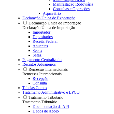
Manifestação Rodoviária
Consultas e Operações
Aquaviário
Declaração Única de Exportação
Declaração Única de Importação
Declaração Única de Importação
Importador
Depositários
Receita Federal
Anuentes
Secex
Sefaz
Pagamento Centralizado
Recintos Aduaneiros
Remessas Internacionais
Remessas Internacionais
Recepção
Consulta
Tabelas Comex
Tratamento Administrativo e LPCO
Tratamento Tributário
Tratamento Tributário
Documentação da API
Dados de Apoio