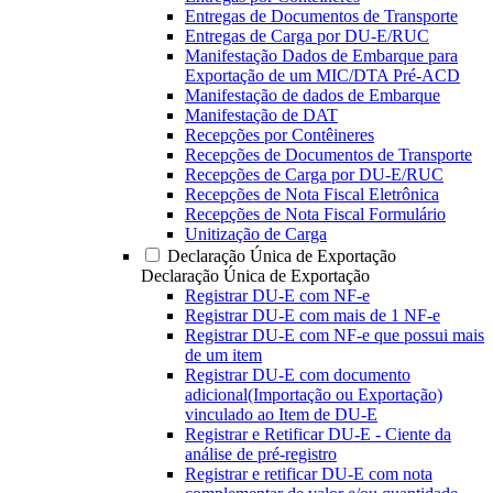
Entregas de Documentos de Transporte
Entregas de Carga por DU-E/RUC
Manifestação Dados de Embarque para
Exportação de um MIC/DTA Pré-ACD
Manifestação de dados de Embarque
Manifestação de DAT
Recepções por Contêineres
Recepções de Documentos de Transporte
Recepções de Carga por DU-E/RUC
Recepções de Nota Fiscal Eletrônica
Recepções de Nota Fiscal Formulário
Unitização de Carga
Declaração Única de Exportação
Declaração Única de Exportação
Registrar DU-E com NF-e
Registrar DU-E com mais de 1 NF-e
Registrar DU-E com NF-e que possui mais
de um item
Registrar DU-E com documento
adicional(Importação ou Exportação)
vinculado ao Item de DU-E
Registrar e Retificar DU-E - Ciente da
análise de pré-registro
Registrar e retificar DU-E com nota