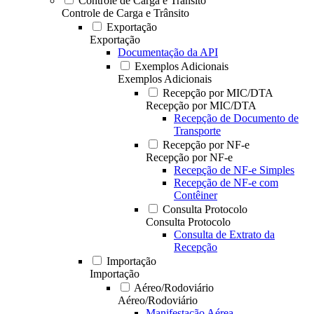
Controle de Carga e Trânsito
Controle de Carga e Trânsito
Exportação
Exportação
Documentação da API
Exemplos Adicionais
Exemplos Adicionais
Recepção por MIC/DTA
Recepção por MIC/DTA
Recepção de Documento de
Transporte
Recepção por NF-e
Recepção por NF-e
Recepção de NF-e Simples
Recepção de NF-e com
Contêiner
Consulta Protocolo
Consulta Protocolo
Consulta de Extrato da
Recepção
Importação
Importação
Aéreo/Rodoviário
Aéreo/Rodoviário
Manifestação Aérea