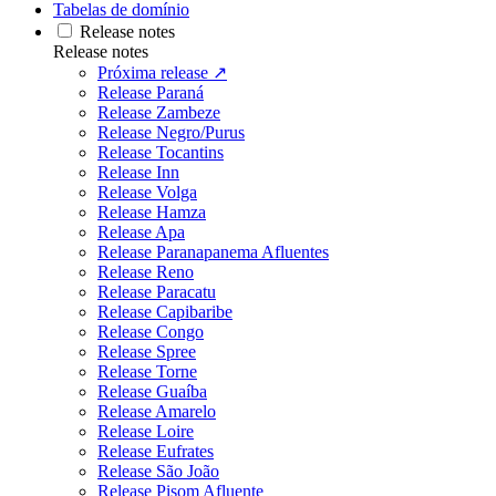
Tabelas de domínio
Release notes
Release notes
Próxima release ↗
Release Paraná
Release Zambeze
Release Negro/Purus
Release Tocantins
Release Inn
Release Volga
Release Hamza
Release Apa
Release Paranapanema Afluentes
Release Reno
Release Paracatu
Release Capibaribe
Release Congo
Release Spree
Release Torne
Release Guaíba
Release Amarelo
Release Loire
Release Eufrates
Release São João
Release Pisom Afluente