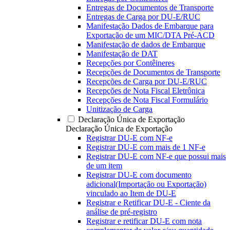
Entregas de Documentos de Transporte
Entregas de Carga por DU-E/RUC
Manifestação Dados de Embarque para
Exportação de um MIC/DTA Pré-ACD
Manifestação de dados de Embarque
Manifestação de DAT
Recepções por Contêineres
Recepções de Documentos de Transporte
Recepções de Carga por DU-E/RUC
Recepções de Nota Fiscal Eletrônica
Recepções de Nota Fiscal Formulário
Unitização de Carga
Declaração Única de Exportação
Declaração Única de Exportação
Registrar DU-E com NF-e
Registrar DU-E com mais de 1 NF-e
Registrar DU-E com NF-e que possui mais
de um item
Registrar DU-E com documento
adicional(Importação ou Exportação)
vinculado ao Item de DU-E
Registrar e Retificar DU-E - Ciente da
análise de pré-registro
Registrar e retificar DU-E com nota