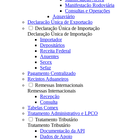
Manifestação Rodoviária
Consultas e Operações
Aquaviário
Declaração Única de Exportação
Declaração Única de Importação
Declaração Única de Importação
Importador
Depositários
Receita Federal
Anuentes
Secex
Sefaz
Pagamento Centralizado
Recintos Aduaneiros
Remessas Internacionais
Remessas Internacionais
Recepção
Consulta
Tabelas Comex
Tratamento Administrativo e LPCO
Tratamento Tributário
Tratamento Tributário
Documentação da API
Dados de Apoio