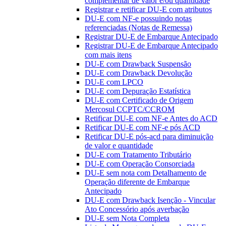
complementar de valor e/ou quantidade
Registrar e retificar DU-E com atributos
DU-E com NF-e possuindo notas
referenciadas (Notas de Remessa)
Registrar DU-E de Embarque Antecipado
Registrar DU-E de Embarque Antecipado
com mais itens
DU-E com Drawback Suspensão
DU-E com Drawback Devolução
DU-E com LPCO
DU-E com Depuração Estatística
DU-E com Certificado de Origem
Mercosul CCPTC/CCROM
Retificar DU-E com NF-e Antes do ACD
Retificar DU-E com NF-e pós ACD
Retificar DU-E pós-acd para diminuição
de valor e quantidade
DU-E com Tratamento Tributário
DU-E com Operação Consorciada
DU-E sem nota com Detalhamento de
Operação diferente de Embarque
Antecipado
DU-E com Drawback Isenção - Vincular
Ato Concessório após averbação
DU-E sem Nota Completa