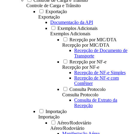
Controle de Carga e Trânsito
Controle de Carga e Trânsito
Exportação
Exportação
Documentação da API
Exemplos Adicionais
Exemplos Adicionais
Recepção por MIC/DTA
Recepção por MIC/DTA
Recepção de Documento de
Transporte
Recepção por NF-e
Recepção por NF-e
Recepção de NF-e Simples
Recepção de NF-e com
Contêiner
Consulta Protocolo
Consulta Protocolo
Consulta de Extrato da
Recepção
Importação
Importação
Aéreo/Rodoviário
Aéreo/Rodoviário
Manifestação Aérea