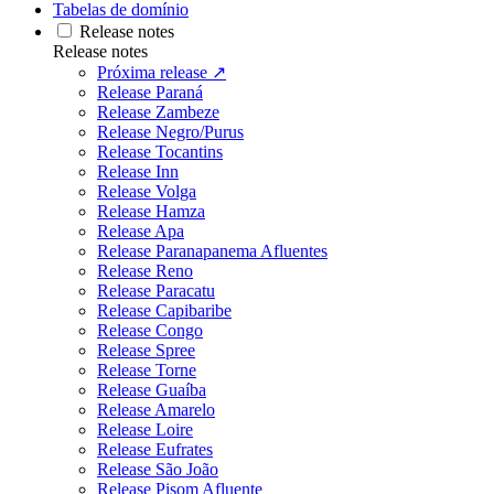
Tabelas de domínio
Release notes
Release notes
Próxima release ↗
Release Paraná
Release Zambeze
Release Negro/Purus
Release Tocantins
Release Inn
Release Volga
Release Hamza
Release Apa
Release Paranapanema Afluentes
Release Reno
Release Paracatu
Release Capibaribe
Release Congo
Release Spree
Release Torne
Release Guaíba
Release Amarelo
Release Loire
Release Eufrates
Release São João
Release Pisom Afluente