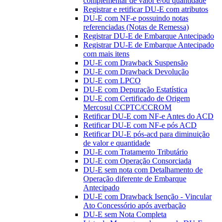
complementar de valor e/ou quantidade
Registrar e retificar DU-E com atributos
DU-E com NF-e possuindo notas
referenciadas (Notas de Remessa)
Registrar DU-E de Embarque Antecipado
Registrar DU-E de Embarque Antecipado
com mais itens
DU-E com Drawback Suspensão
DU-E com Drawback Devolução
DU-E com LPCO
DU-E com Depuração Estatística
DU-E com Certificado de Origem
Mercosul CCPTC/CCROM
Retificar DU-E com NF-e Antes do ACD
Retificar DU-E com NF-e pós ACD
Retificar DU-E pós-acd para diminuição
de valor e quantidade
DU-E com Tratamento Tributário
DU-E com Operação Consorciada
DU-E sem nota com Detalhamento de
Operação diferente de Embarque
Antecipado
DU-E com Drawback Isenção - Vincular
Ato Concessório após averbação
DU-E sem Nota Completa