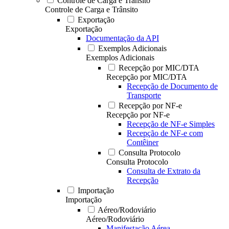
Controle de Carga e Trânsito
Controle de Carga e Trânsito
Exportação
Exportação
Documentação da API
Exemplos Adicionais
Exemplos Adicionais
Recepção por MIC/DTA
Recepção por MIC/DTA
Recepção de Documento de
Transporte
Recepção por NF-e
Recepção por NF-e
Recepção de NF-e Simples
Recepção de NF-e com
Contêiner
Consulta Protocolo
Consulta Protocolo
Consulta de Extrato da
Recepção
Importação
Importação
Aéreo/Rodoviário
Aéreo/Rodoviário
Manifestação Aérea