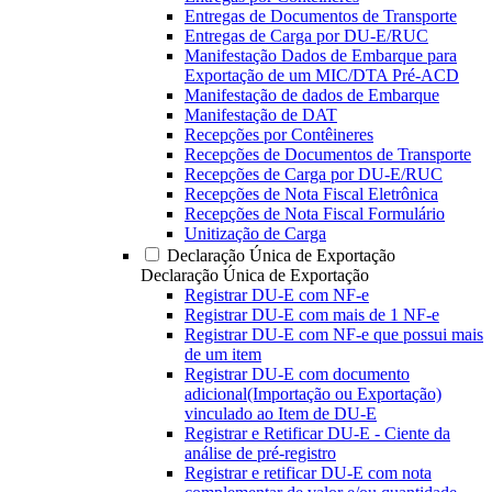
Entregas de Documentos de Transporte
Entregas de Carga por DU-E/RUC
Manifestação Dados de Embarque para
Exportação de um MIC/DTA Pré-ACD
Manifestação de dados de Embarque
Manifestação de DAT
Recepções por Contêineres
Recepções de Documentos de Transporte
Recepções de Carga por DU-E/RUC
Recepções de Nota Fiscal Eletrônica
Recepções de Nota Fiscal Formulário
Unitização de Carga
Declaração Única de Exportação
Declaração Única de Exportação
Registrar DU-E com NF-e
Registrar DU-E com mais de 1 NF-e
Registrar DU-E com NF-e que possui mais
de um item
Registrar DU-E com documento
adicional(Importação ou Exportação)
vinculado ao Item de DU-E
Registrar e Retificar DU-E - Ciente da
análise de pré-registro
Registrar e retificar DU-E com nota