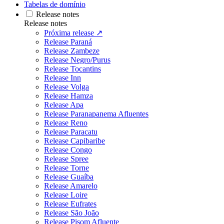
Tabelas de domínio
Release notes
Release notes
Próxima release ↗
Release Paraná
Release Zambeze
Release Negro/Purus
Release Tocantins
Release Inn
Release Volga
Release Hamza
Release Apa
Release Paranapanema Afluentes
Release Reno
Release Paracatu
Release Capibaribe
Release Congo
Release Spree
Release Torne
Release Guaíba
Release Amarelo
Release Loire
Release Eufrates
Release São João
Release Pisom Afluente