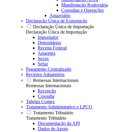
Manifestação Rodoviária
Consultas e Operações
Aquaviário
Declaração Única de Exportação
Declaração Única de Importação
Declaração Única de Importação
Importador
Depositários
Receita Federal
Anuentes
Secex
Sefaz
Pagamento Centralizado
Recintos Aduaneiros
Remessas Internacionais
Remessas Internacionais
Recepção
Consulta
Tabelas Comex
Tratamento Administrativo e LPCO
Tratamento Tributário
Tratamento Tributário
Documentação da API
Dados de Apoio