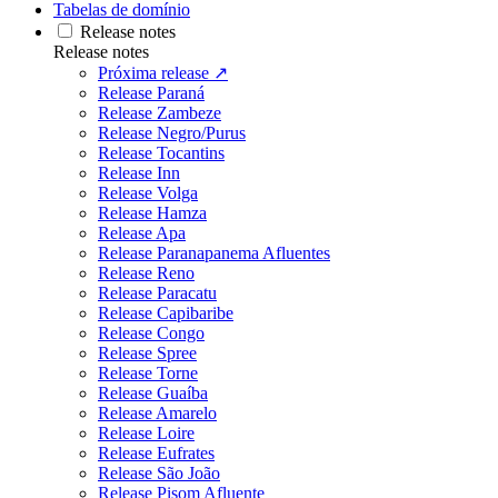
Tabelas de domínio
Release notes
Release notes
Próxima release ↗
Release Paraná
Release Zambeze
Release Negro/Purus
Release Tocantins
Release Inn
Release Volga
Release Hamza
Release Apa
Release Paranapanema Afluentes
Release Reno
Release Paracatu
Release Capibaribe
Release Congo
Release Spree
Release Torne
Release Guaíba
Release Amarelo
Release Loire
Release Eufrates
Release São João
Release Pisom Afluente