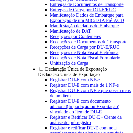
Entregas de Documentos de Transporte
Entregas de Carga por DU-E/RUC
Manifestação Dados de Embarque para
Exportação de um MIC/DTA Pré-ACD
Manifestação de dados de Embarque
Manifestação de DAT
Recepções por Contêineres
Recepções de Documentos de Transporte
Recepções de Carga por DU-E/RUC
Recepções de Nota Fiscal Eletrônica
Recepções de Nota Fiscal Formulário
Unitização de Carga
Declaração Única de Exportação
Declaração Única de Exportação
Registrar DU-E com NF-e
Registrar DU-E com mais de 1 NF-e
Registrar DU-E com NF-e que possui mais
de um item
Registrar DU-E com documento
adicional(Importação ou Exportação)
vinculado ao Item de DU-E
Registrar e Retificar DU-E - Ciente da
análise de pré-registro
Registrar e retificar DU-E com nota