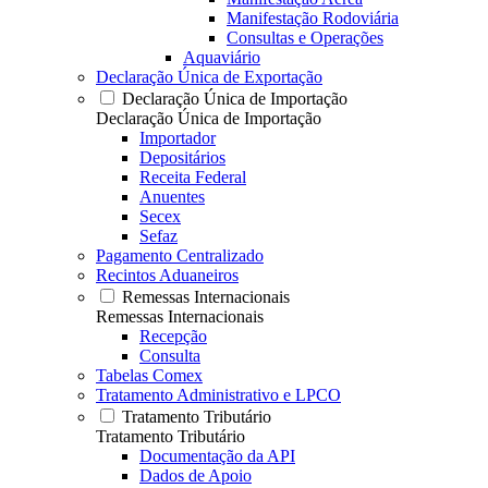
Manifestação Rodoviária
Consultas e Operações
Aquaviário
Declaração Única de Exportação
Declaração Única de Importação
Declaração Única de Importação
Importador
Depositários
Receita Federal
Anuentes
Secex
Sefaz
Pagamento Centralizado
Recintos Aduaneiros
Remessas Internacionais
Remessas Internacionais
Recepção
Consulta
Tabelas Comex
Tratamento Administrativo e LPCO
Tratamento Tributário
Tratamento Tributário
Documentação da API
Dados de Apoio