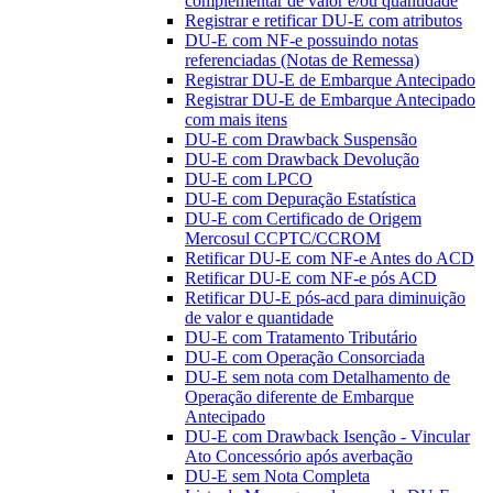
complementar de valor e/ou quantidade
Registrar e retificar DU-E com atributos
DU-E com NF-e possuindo notas
referenciadas (Notas de Remessa)
Registrar DU-E de Embarque Antecipado
Registrar DU-E de Embarque Antecipado
com mais itens
DU-E com Drawback Suspensão
DU-E com Drawback Devolução
DU-E com LPCO
DU-E com Depuração Estatística
DU-E com Certificado de Origem
Mercosul CCPTC/CCROM
Retificar DU-E com NF-e Antes do ACD
Retificar DU-E com NF-e pós ACD
Retificar DU-E pós-acd para diminuição
de valor e quantidade
DU-E com Tratamento Tributário
DU-E com Operação Consorciada
DU-E sem nota com Detalhamento de
Operação diferente de Embarque
Antecipado
DU-E com Drawback Isenção - Vincular
Ato Concessório após averbação
DU-E sem Nota Completa