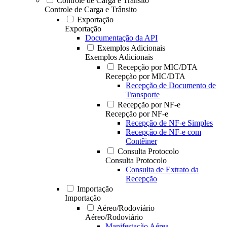
Controle de Carga e Trânsito
Controle de Carga e Trânsito
Exportação
Exportação
Documentação da API
Exemplos Adicionais
Exemplos Adicionais
Recepção por MIC/DTA
Recepção por MIC/DTA
Recepção de Documento de
Transporte
Recepção por NF-e
Recepção por NF-e
Recepção de NF-e Simples
Recepção de NF-e com
Contêiner
Consulta Protocolo
Consulta Protocolo
Consulta de Extrato da
Recepção
Importação
Importação
Aéreo/Rodoviário
Aéreo/Rodoviário
Manifestação Aérea