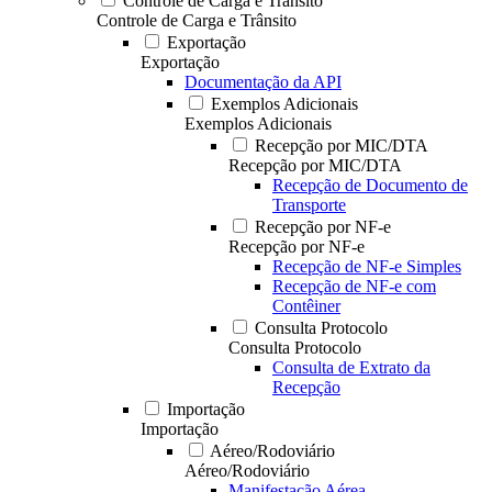
Controle de Carga e Trânsito
Controle de Carga e Trânsito
Exportação
Exportação
Documentação da API
Exemplos Adicionais
Exemplos Adicionais
Recepção por MIC/DTA
Recepção por MIC/DTA
Recepção de Documento de
Transporte
Recepção por NF-e
Recepção por NF-e
Recepção de NF-e Simples
Recepção de NF-e com
Contêiner
Consulta Protocolo
Consulta Protocolo
Consulta de Extrato da
Recepção
Importação
Importação
Aéreo/Rodoviário
Aéreo/Rodoviário
Manifestação Aérea