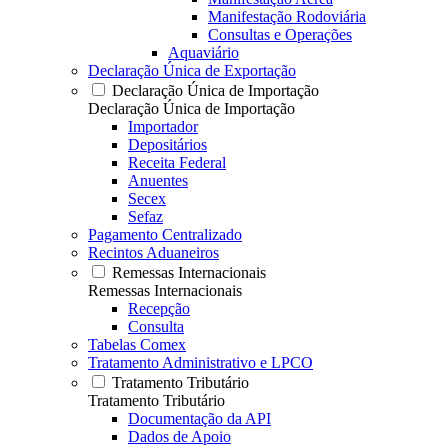
Manifestação Rodoviária
Consultas e Operações
Aquaviário
Declaração Única de Exportação
Declaração Única de Importação
Declaração Única de Importação
Importador
Depositários
Receita Federal
Anuentes
Secex
Sefaz
Pagamento Centralizado
Recintos Aduaneiros
Remessas Internacionais
Remessas Internacionais
Recepção
Consulta
Tabelas Comex
Tratamento Administrativo e LPCO
Tratamento Tributário
Tratamento Tributário
Documentação da API
Dados de Apoio