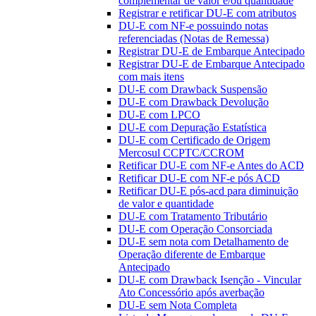
complementar de valor e/ou quantidade
Registrar e retificar DU-E com atributos
DU-E com NF-e possuindo notas
referenciadas (Notas de Remessa)
Registrar DU-E de Embarque Antecipado
Registrar DU-E de Embarque Antecipado
com mais itens
DU-E com Drawback Suspensão
DU-E com Drawback Devolução
DU-E com LPCO
DU-E com Depuração Estatística
DU-E com Certificado de Origem
Mercosul CCPTC/CCROM
Retificar DU-E com NF-e Antes do ACD
Retificar DU-E com NF-e pós ACD
Retificar DU-E pós-acd para diminuição
de valor e quantidade
DU-E com Tratamento Tributário
DU-E com Operação Consorciada
DU-E sem nota com Detalhamento de
Operação diferente de Embarque
Antecipado
DU-E com Drawback Isenção - Vincular
Ato Concessório após averbação
DU-E sem Nota Completa