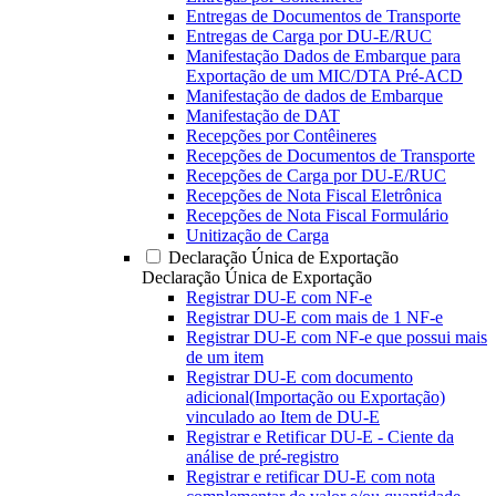
Entregas de Documentos de Transporte
Entregas de Carga por DU-E/RUC
Manifestação Dados de Embarque para
Exportação de um MIC/DTA Pré-ACD
Manifestação de dados de Embarque
Manifestação de DAT
Recepções por Contêineres
Recepções de Documentos de Transporte
Recepções de Carga por DU-E/RUC
Recepções de Nota Fiscal Eletrônica
Recepções de Nota Fiscal Formulário
Unitização de Carga
Declaração Única de Exportação
Declaração Única de Exportação
Registrar DU-E com NF-e
Registrar DU-E com mais de 1 NF-e
Registrar DU-E com NF-e que possui mais
de um item
Registrar DU-E com documento
adicional(Importação ou Exportação)
vinculado ao Item de DU-E
Registrar e Retificar DU-E - Ciente da
análise de pré-registro
Registrar e retificar DU-E com nota