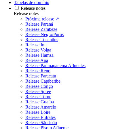
Tabelas de domínio
Release notes
Release notes
Próxima release ↗
Release Paraná
Release Zambeze
Release Negro/Purus
Release Tocantins
Release Inn
Release Volga
Release Hamza
Release Apa
Release Paranapanema Afluentes
Release Reno
Release Paracatu
Release Capibaribe
Release Congo
Release Spree
Release Torne
Release Guaíba
Release Amarelo
Release Loire
Release Eufrates
Release São João
Release Pisom Afluente