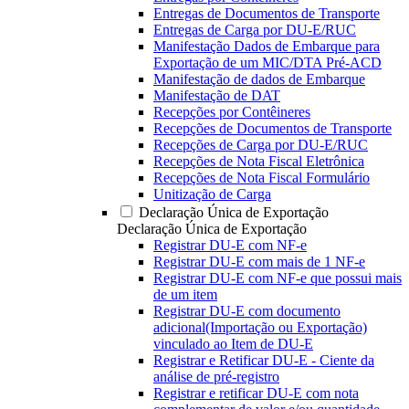
Entregas de Documentos de Transporte
Entregas de Carga por DU-E/RUC
Manifestação Dados de Embarque para
Exportação de um MIC/DTA Pré-ACD
Manifestação de dados de Embarque
Manifestação de DAT
Recepções por Contêineres
Recepções de Documentos de Transporte
Recepções de Carga por DU-E/RUC
Recepções de Nota Fiscal Eletrônica
Recepções de Nota Fiscal Formulário
Unitização de Carga
Declaração Única de Exportação
Declaração Única de Exportação
Registrar DU-E com NF-e
Registrar DU-E com mais de 1 NF-e
Registrar DU-E com NF-e que possui mais
de um item
Registrar DU-E com documento
adicional(Importação ou Exportação)
vinculado ao Item de DU-E
Registrar e Retificar DU-E - Ciente da
análise de pré-registro
Registrar e retificar DU-E com nota