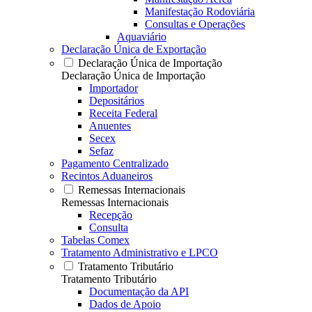
Manifestação Rodoviária
Consultas e Operações
Aquaviário
Declaração Única de Exportação
Declaração Única de Importação
Declaração Única de Importação
Importador
Depositários
Receita Federal
Anuentes
Secex
Sefaz
Pagamento Centralizado
Recintos Aduaneiros
Remessas Internacionais
Remessas Internacionais
Recepção
Consulta
Tabelas Comex
Tratamento Administrativo e LPCO
Tratamento Tributário
Tratamento Tributário
Documentação da API
Dados de Apoio