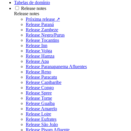
Tabelas de domínio
Release notes
Release notes
Próxima release ↗
Release Paraná
Release Zambeze
Release Negro/Purus
Release Tocantins
Release Inn
Release Volga
Release Hamza
Release Apa
Release Paranapanema Afluentes
Release Reno
Release Paracatu
Release Capibaribe
Release Congo
Release Spree
Release Torne
Release Guaíba
Release Amarelo
Release Loire
Release Eufrates
Release São João
Release Pisom Afluente