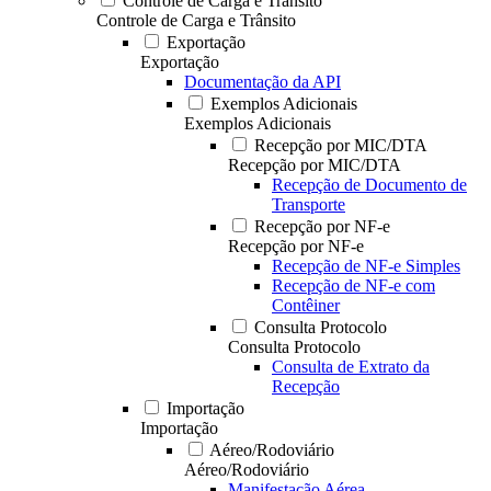
Controle de Carga e Trânsito
Controle de Carga e Trânsito
Exportação
Exportação
Documentação da API
Exemplos Adicionais
Exemplos Adicionais
Recepção por MIC/DTA
Recepção por MIC/DTA
Recepção de Documento de
Transporte
Recepção por NF-e
Recepção por NF-e
Recepção de NF-e Simples
Recepção de NF-e com
Contêiner
Consulta Protocolo
Consulta Protocolo
Consulta de Extrato da
Recepção
Importação
Importação
Aéreo/Rodoviário
Aéreo/Rodoviário
Manifestação Aérea