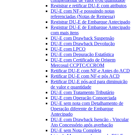
complementar de valor e/ou quantidade
Registrar e retificar DU-E com atributos
DU-E com NF-e possuindo notas
referenciadas (Notas de Remessa)
Registrar DU-E de Embarque Antecipado
Registrar DU-E de Embarque Antecipado
com mais itens
DU-E com Drawback Suspensão
DU-E com Drawback Devolução
DU-E com LPCO
DU-E com Depuração Estatística
DU-E com Certificado de Origem
Mercosul CCPTC/CCROM
Retificar DU-E com NF-e Antes do ACD
Retificar DU-E com NF-e pós ACD
Retificar DU-E pós-acd para diminuição
de valor e quantidade
DU-E com Tratamento Tributário
DU-E com Operação Consorciada
DU-E sem nota com Detalhamento de
Operação diferente de Embarque
Antecipado
DU-E com Drawback Isenção - Vincular
Ato Concessório após averbação
DU-E sem Nota Completa