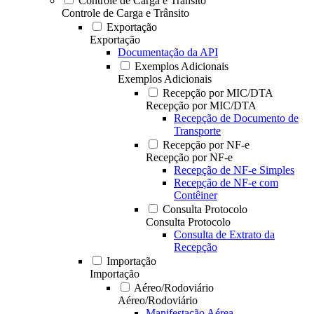
Controle de Carga e Trânsito
Controle de Carga e Trânsito
Exportação
Exportação
Documentação da API
Exemplos Adicionais
Exemplos Adicionais
Recepção por MIC/DTA
Recepção por MIC/DTA
Recepção de Documento de
Transporte
Recepção por NF-e
Recepção por NF-e
Recepção de NF-e Simples
Recepção de NF-e com
Contêiner
Consulta Protocolo
Consulta Protocolo
Consulta de Extrato da
Recepção
Importação
Importação
Aéreo/Rodoviário
Aéreo/Rodoviário
Manifestação Aérea