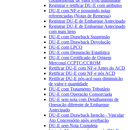
complementar de valor e/ou quantidade
Registrar e retificar DU-E com atributos
DU-E com NF-e possuindo notas
referenciadas (Notas de Remessa)
Registrar DU-E de Embarque Antecipado
Registrar DU-E de Embarque Antecipado
com mais itens
DU-E com Drawback Suspensão
DU-E com Drawback Devolução
DU-E com LPCO
DU-E com Depuração Estatística
DU-E com Certificado de Origem
Mercosul CCPTC/CCROM
Retificar DU-E com NF-e Antes do ACD
Retificar DU-E com NF-e pós ACD
Retificar DU-E pós-acd para diminuição
de valor e quantidade
DU-E com Tratamento Tributário
DU-E com Operação Consorciada
DU-E sem nota com Detalhamento de
Operação diferente de Embarque
Antecipado
DU-E com Drawback Isenção - Vincular
Ato Concessório após averbação
DU-E sem Nota Completa