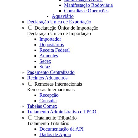
Manifestação Rodoviária
Consultas e Operações
Aquaviário
Declaração Única de Exportação
Declaração Única de Importação
Declaração Única de Importação
Importador
Depositários
Receita Federal
Anuentes
Secex
Sefaz
Pagamento Centralizado
Recintos Aduaneiros
Remessas Internacionais
Remessas Internacionais
Recepção
Consulta
Tabelas Comex
Tratamento Administrativo e LPCO
Tratamento Tributário
Tratamento Tributário
Documentação da API
Dados de Apoio