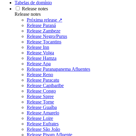
Tabelas de domínio
Release notes
Release notes
Próxima release ↗
Release Paraná
Release Zambeze
Release Negro/Purus
Release Tocantins
Release Inn
Release Volga
Release Hamza
Release Apa
Release Paranapanema Afluentes
Release Reno
Release Paracatu
Release Capibaribe
Release Congo
Release Spree
Release Torne
Release Guaíba
Release Amarelo
Release Loire
Release Eufrates
Release São João
Release Pisom Afluente