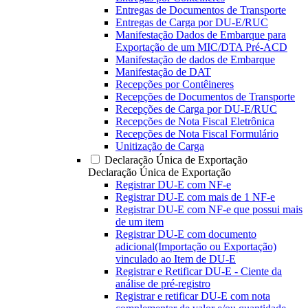
Entregas de Documentos de Transporte
Entregas de Carga por DU-E/RUC
Manifestação Dados de Embarque para
Exportação de um MIC/DTA Pré-ACD
Manifestação de dados de Embarque
Manifestação de DAT
Recepções por Contêineres
Recepções de Documentos de Transporte
Recepções de Carga por DU-E/RUC
Recepções de Nota Fiscal Eletrônica
Recepções de Nota Fiscal Formulário
Unitização de Carga
Declaração Única de Exportação
Declaração Única de Exportação
Registrar DU-E com NF-e
Registrar DU-E com mais de 1 NF-e
Registrar DU-E com NF-e que possui mais
de um item
Registrar DU-E com documento
adicional(Importação ou Exportação)
vinculado ao Item de DU-E
Registrar e Retificar DU-E - Ciente da
análise de pré-registro
Registrar e retificar DU-E com nota