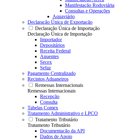
Manifestação Rodoviária
Consultas e Operações
Aquaviário
Declaração Única de Exportação
Declaração Única de Importação
Declaração Única de Importação
Importador
Depositários
Receita Federal
Anuentes
Secex
Sefaz
Pagamento Centralizado
Recintos Aduaneiros
Remessas Internacionais
Remessas Internacionais
Recepção
Consulta
Tabelas Comex
Tratamento Administrativo e LPCO
Tratamento Tributário
Tratamento Tributário
Documentação da API
Dados de Apoio