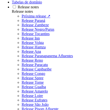
Tabelas de domínio
Release notes
Release notes
Próxima release ↗
Release Paraná
Release Zambeze
Release Negro/Purus
Release Tocantins
Release Inn
Release Volga
Release Hamza
Release Apa
Release Paranapanema Afluentes
Release Reno
Release Paracatu
Release Capibaribe
Release Congo
Release Spree
Release Torne
Release Guaíba
Release Amarelo
Release Loire
Release Eufrates
Release São João
Release Pisom Afluente