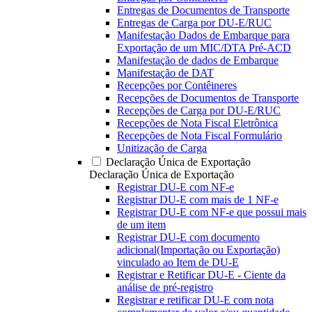
Entregas de Documentos de Transporte
Entregas de Carga por DU-E/RUC
Manifestação Dados de Embarque para
Exportação de um MIC/DTA Pré-ACD
Manifestação de dados de Embarque
Manifestação de DAT
Recepções por Contêineres
Recepções de Documentos de Transporte
Recepções de Carga por DU-E/RUC
Recepções de Nota Fiscal Eletrônica
Recepções de Nota Fiscal Formulário
Unitização de Carga
Declaração Única de Exportação
Declaração Única de Exportação
Registrar DU-E com NF-e
Registrar DU-E com mais de 1 NF-e
Registrar DU-E com NF-e que possui mais
de um item
Registrar DU-E com documento
adicional(Importação ou Exportação)
vinculado ao Item de DU-E
Registrar e Retificar DU-E - Ciente da
análise de pré-registro
Registrar e retificar DU-E com nota