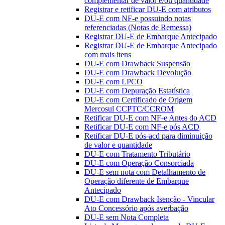
complementar de valor e/ou quantidade
Registrar e retificar DU-E com atributos
DU-E com NF-e possuindo notas
referenciadas (Notas de Remessa)
Registrar DU-E de Embarque Antecipado
Registrar DU-E de Embarque Antecipado
com mais itens
DU-E com Drawback Suspensão
DU-E com Drawback Devolução
DU-E com LPCO
DU-E com Depuração Estatística
DU-E com Certificado de Origem
Mercosul CCPTC/CCROM
Retificar DU-E com NF-e Antes do ACD
Retificar DU-E com NF-e pós ACD
Retificar DU-E pós-acd para diminuição
de valor e quantidade
DU-E com Tratamento Tributário
DU-E com Operação Consorciada
DU-E sem nota com Detalhamento de
Operação diferente de Embarque
Antecipado
DU-E com Drawback Isenção - Vincular
Ato Concessório após averbação
DU-E sem Nota Completa