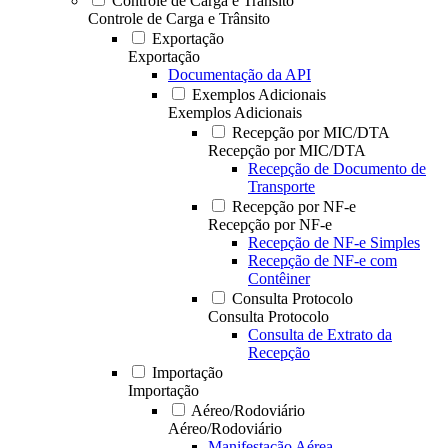
Controle de Carga e Trânsito
Controle de Carga e Trânsito
Exportação
Exportação
Documentação da API
Exemplos Adicionais
Exemplos Adicionais
Recepção por MIC/DTA
Recepção por MIC/DTA
Recepção de Documento de
Transporte
Recepção por NF-e
Recepção por NF-e
Recepção de NF-e Simples
Recepção de NF-e com
Contêiner
Consulta Protocolo
Consulta Protocolo
Consulta de Extrato da
Recepção
Importação
Importação
Aéreo/Rodoviário
Aéreo/Rodoviário
Manifestação Aérea