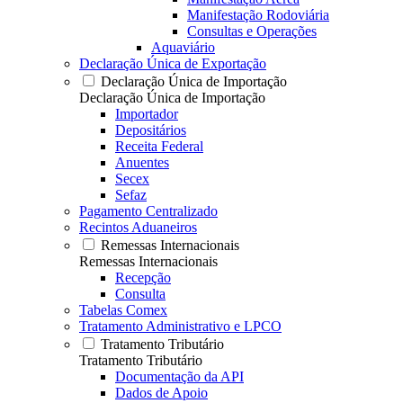
Manifestação Rodoviária
Consultas e Operações
Aquaviário
Declaração Única de Exportação
Declaração Única de Importação
Declaração Única de Importação
Importador
Depositários
Receita Federal
Anuentes
Secex
Sefaz
Pagamento Centralizado
Recintos Aduaneiros
Remessas Internacionais
Remessas Internacionais
Recepção
Consulta
Tabelas Comex
Tratamento Administrativo e LPCO
Tratamento Tributário
Tratamento Tributário
Documentação da API
Dados de Apoio