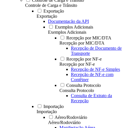
Controle de Carga e Trânsito
Controle de Carga e Trânsito
Exportação
Exportação
Documentação da API
Exemplos Adicionais
Exemplos Adicionais
Recepção por MIC/DTA
Recepção por MIC/DTA
Recepção de Documento de
Transporte
Recepção por NF-e
Recepção por NF-e
Recepção de NF-e Simples
Recepção de NF-e com
Contêiner
Consulta Protocolo
Consulta Protocolo
Consulta de Extrato da
Recepção
Importação
Importação
Aéreo/Rodoviário
Aéreo/Rodoviário
Manifestação Aérea