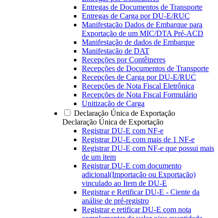
Entregas de Documentos de Transporte
Entregas de Carga por DU-E/RUC
Manifestação Dados de Embarque para
Exportação de um MIC/DTA Pré-ACD
Manifestação de dados de Embarque
Manifestação de DAT
Recepções por Contêineres
Recepções de Documentos de Transporte
Recepções de Carga por DU-E/RUC
Recepções de Nota Fiscal Eletrônica
Recepções de Nota Fiscal Formulário
Unitização de Carga
Declaração Única de Exportação
Declaração Única de Exportação
Registrar DU-E com NF-e
Registrar DU-E com mais de 1 NF-e
Registrar DU-E com NF-e que possui mais
de um item
Registrar DU-E com documento
adicional(Importação ou Exportação)
vinculado ao Item de DU-E
Registrar e Retificar DU-E - Ciente da
análise de pré-registro
Registrar e retificar DU-E com nota