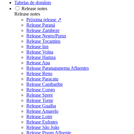
Tabelas de domínio
Release notes
Release notes
Próxima release ↗
Release Paraná
Release Zambeze
Release Negro/Purus
Release Tocantins
Release Inn
Release Volga
Release Hamza
Release Apa
Release Paranapanema Afluentes
Release Reno
Release Paracatu
Release Capibaribe
Release Congo
Release Spree
Release Torne
Release Guaíba
Release Amarelo
Release Loire
Release Eufrates
Release São João
Release Pisom Afluente