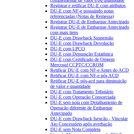
complementar de valor e/ou quantidade
Registrar e retificar DU-E com atributos
DU-E com NF-e possuindo notas
referenciadas (Notas de Remessa)
Registrar DU-E de Embarque Antecipado
Registrar DU-E de Embarque Antecipado
com mais itens
DU-E com Drawback Suspensão
DU-E com Drawback Devolução
DU-E com LPCO
DU-E com Depuração Estatística
DU-E com Certificado de Origem
Mercosul CCPTC/CCROM
Retificar DU-E com NF-e Antes do ACD
Retificar DU-E com NF-e pós ACD
Retificar DU-E pós-acd para diminuição
de valor e quantidade
DU-E com Tratamento Tributário
DU-E com Operação Consorciada
DU-E sem nota com Detalhamento de
Operação diferente de Embarque
Antecipado
DU-E com Drawback Isenção - Vincular
Ato Concessório após averbação
DU-E sem Nota Completa