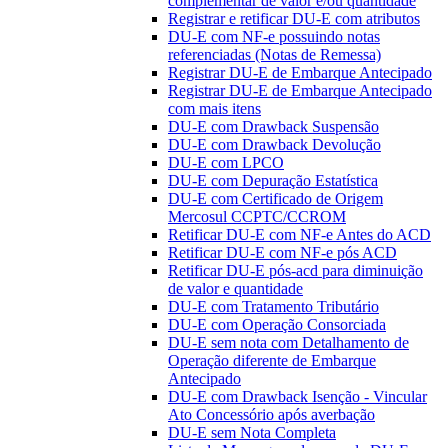
complementar de valor e/ou quantidade
Registrar e retificar DU-E com atributos
DU-E com NF-e possuindo notas
referenciadas (Notas de Remessa)
Registrar DU-E de Embarque Antecipado
Registrar DU-E de Embarque Antecipado
com mais itens
DU-E com Drawback Suspensão
DU-E com Drawback Devolução
DU-E com LPCO
DU-E com Depuração Estatística
DU-E com Certificado de Origem
Mercosul CCPTC/CCROM
Retificar DU-E com NF-e Antes do ACD
Retificar DU-E com NF-e pós ACD
Retificar DU-E pós-acd para diminuição
de valor e quantidade
DU-E com Tratamento Tributário
DU-E com Operação Consorciada
DU-E sem nota com Detalhamento de
Operação diferente de Embarque
Antecipado
DU-E com Drawback Isenção - Vincular
Ato Concessório após averbação
DU-E sem Nota Completa