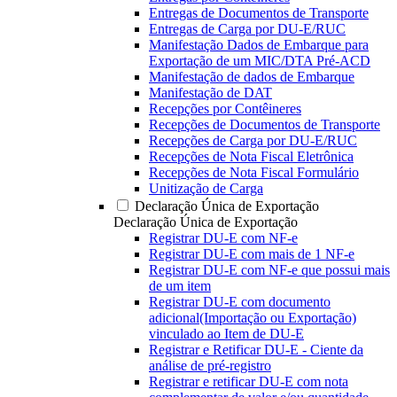
Entregas de Documentos de Transporte
Entregas de Carga por DU-E/RUC
Manifestação Dados de Embarque para
Exportação de um MIC/DTA Pré-ACD
Manifestação de dados de Embarque
Manifestação de DAT
Recepções por Contêineres
Recepções de Documentos de Transporte
Recepções de Carga por DU-E/RUC
Recepções de Nota Fiscal Eletrônica
Recepções de Nota Fiscal Formulário
Unitização de Carga
Declaração Única de Exportação
Declaração Única de Exportação
Registrar DU-E com NF-e
Registrar DU-E com mais de 1 NF-e
Registrar DU-E com NF-e que possui mais
de um item
Registrar DU-E com documento
adicional(Importação ou Exportação)
vinculado ao Item de DU-E
Registrar e Retificar DU-E - Ciente da
análise de pré-registro
Registrar e retificar DU-E com nota