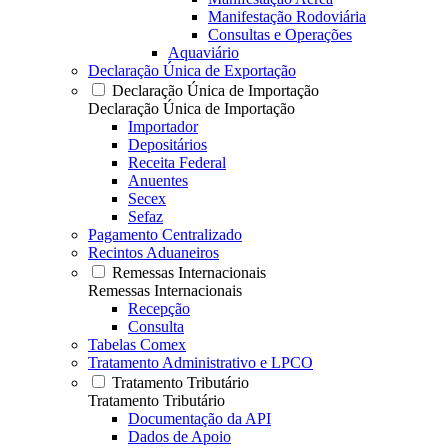
Manifestação Rodoviária
Consultas e Operações
Aquaviário
Declaração Única de Exportação
Declaração Única de Importação
Declaração Única de Importação
Importador
Depositários
Receita Federal
Anuentes
Secex
Sefaz
Pagamento Centralizado
Recintos Aduaneiros
Remessas Internacionais
Remessas Internacionais
Recepção
Consulta
Tabelas Comex
Tratamento Administrativo e LPCO
Tratamento Tributário
Tratamento Tributário
Documentação da API
Dados de Apoio