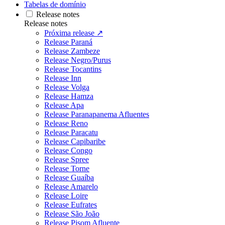
Tabelas de domínio
Release notes
Release notes
Próxima release ↗
Release Paraná
Release Zambeze
Release Negro/Purus
Release Tocantins
Release Inn
Release Volga
Release Hamza
Release Apa
Release Paranapanema Afluentes
Release Reno
Release Paracatu
Release Capibaribe
Release Congo
Release Spree
Release Torne
Release Guaíba
Release Amarelo
Release Loire
Release Eufrates
Release São João
Release Pisom Afluente