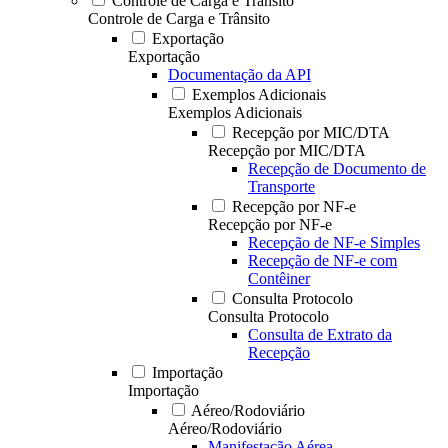
Controle de Carga e Trânsito
Controle de Carga e Trânsito
Exportação
Exportação
Documentação da API
Exemplos Adicionais
Exemplos Adicionais
Recepção por MIC/DTA
Recepção por MIC/DTA
Recepção de Documento de
Transporte
Recepção por NF-e
Recepção por NF-e
Recepção de NF-e Simples
Recepção de NF-e com
Contêiner
Consulta Protocolo
Consulta Protocolo
Consulta de Extrato da
Recepção
Importação
Importação
Aéreo/Rodoviário
Aéreo/Rodoviário
Manifestação Aérea