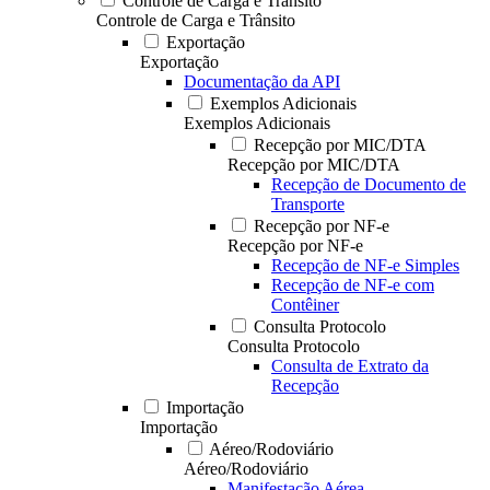
Controle de Carga e Trânsito
Controle de Carga e Trânsito
Exportação
Exportação
Documentação da API
Exemplos Adicionais
Exemplos Adicionais
Recepção por MIC/DTA
Recepção por MIC/DTA
Recepção de Documento de
Transporte
Recepção por NF-e
Recepção por NF-e
Recepção de NF-e Simples
Recepção de NF-e com
Contêiner
Consulta Protocolo
Consulta Protocolo
Consulta de Extrato da
Recepção
Importação
Importação
Aéreo/Rodoviário
Aéreo/Rodoviário
Manifestação Aérea