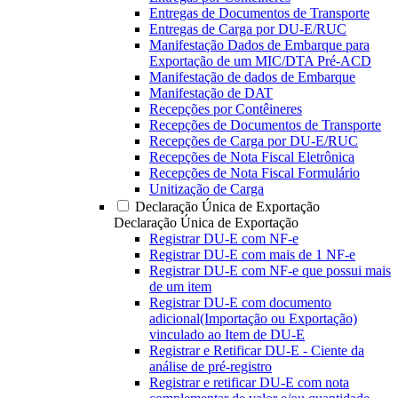
Entregas de Documentos de Transporte
Entregas de Carga por DU-E/RUC
Manifestação Dados de Embarque para
Exportação de um MIC/DTA Pré-ACD
Manifestação de dados de Embarque
Manifestação de DAT
Recepções por Contêineres
Recepções de Documentos de Transporte
Recepções de Carga por DU-E/RUC
Recepções de Nota Fiscal Eletrônica
Recepções de Nota Fiscal Formulário
Unitização de Carga
Declaração Única de Exportação
Declaração Única de Exportação
Registrar DU-E com NF-e
Registrar DU-E com mais de 1 NF-e
Registrar DU-E com NF-e que possui mais
de um item
Registrar DU-E com documento
adicional(Importação ou Exportação)
vinculado ao Item de DU-E
Registrar e Retificar DU-E - Ciente da
análise de pré-registro
Registrar e retificar DU-E com nota