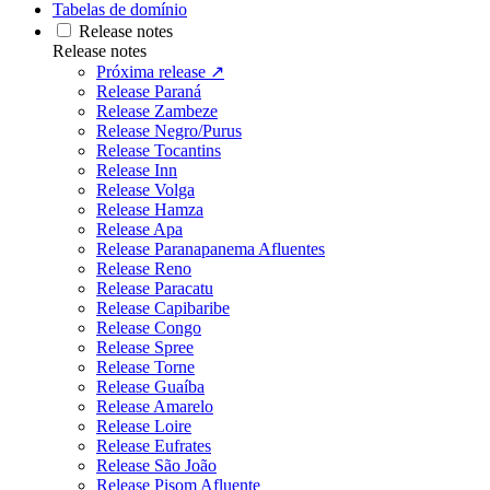
Tabelas de domínio
Release notes
Release notes
Próxima release ↗
Release Paraná
Release Zambeze
Release Negro/Purus
Release Tocantins
Release Inn
Release Volga
Release Hamza
Release Apa
Release Paranapanema Afluentes
Release Reno
Release Paracatu
Release Capibaribe
Release Congo
Release Spree
Release Torne
Release Guaíba
Release Amarelo
Release Loire
Release Eufrates
Release São João
Release Pisom Afluente