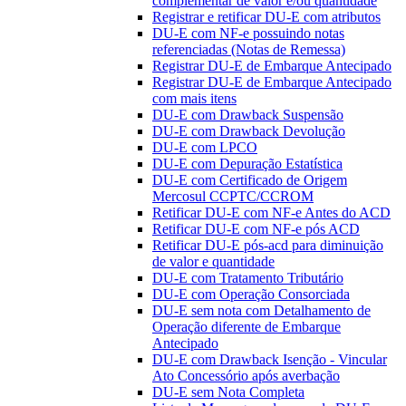
complementar de valor e/ou quantidade
Registrar e retificar DU-E com atributos
DU-E com NF-e possuindo notas
referenciadas (Notas de Remessa)
Registrar DU-E de Embarque Antecipado
Registrar DU-E de Embarque Antecipado
com mais itens
DU-E com Drawback Suspensão
DU-E com Drawback Devolução
DU-E com LPCO
DU-E com Depuração Estatística
DU-E com Certificado de Origem
Mercosul CCPTC/CCROM
Retificar DU-E com NF-e Antes do ACD
Retificar DU-E com NF-e pós ACD
Retificar DU-E pós-acd para diminuição
de valor e quantidade
DU-E com Tratamento Tributário
DU-E com Operação Consorciada
DU-E sem nota com Detalhamento de
Operação diferente de Embarque
Antecipado
DU-E com Drawback Isenção - Vincular
Ato Concessório após averbação
DU-E sem Nota Completa