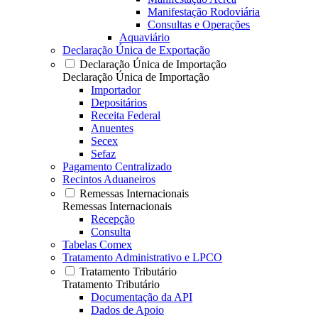
Manifestação Rodoviária
Consultas e Operações
Aquaviário
Declaração Única de Exportação
Declaração Única de Importação
Declaração Única de Importação
Importador
Depositários
Receita Federal
Anuentes
Secex
Sefaz
Pagamento Centralizado
Recintos Aduaneiros
Remessas Internacionais
Remessas Internacionais
Recepção
Consulta
Tabelas Comex
Tratamento Administrativo e LPCO
Tratamento Tributário
Tratamento Tributário
Documentação da API
Dados de Apoio