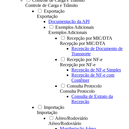
Controle de Carga e Trânsito
Controle de Carga e Trânsito
Exportação
Exportação
Documentação da API
Exemplos Adicionais
Exemplos Adicionais
Recepção por MIC/DTA
Recepção por MIC/DTA
Recepção de Documento de
Transporte
Recepção por NF-e
Recepção por NF-e
Recepção de NF-e Simples
Recepção de NF-e com
Contêiner
Consulta Protocolo
Consulta Protocolo
Consulta de Extrato da
Recepção
Importação
Importação
Aéreo/Rodoviário
Aéreo/Rodoviário
Manifestação Aérea