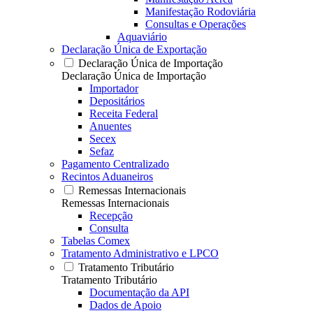
Manifestação Rodoviária
Consultas e Operações
Aquaviário
Declaração Única de Exportação
Declaração Única de Importação
Declaração Única de Importação
Importador
Depositários
Receita Federal
Anuentes
Secex
Sefaz
Pagamento Centralizado
Recintos Aduaneiros
Remessas Internacionais
Remessas Internacionais
Recepção
Consulta
Tabelas Comex
Tratamento Administrativo e LPCO
Tratamento Tributário
Tratamento Tributário
Documentação da API
Dados de Apoio