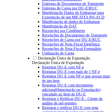
Entregas de Documentos de Transporte
Entregas de Carga por DU-E/RUC
Manifestação Dados de Embarque para
Exportação de um MIC/DTA Pré-ACD
Manifestação de dados de Embarque
Manifestação de DAT
Recepções por Contêineres
Recepções de Documentos de Transporte
Recepções de Carga por DU-E/RUC
Recepções de Nota Fiscal Eletrônica
Recepções de Nota Fiscal Formulário
Unitização de Carga
Declaração Única de Exportação
Declaração Única de Exportação
Registrar DU-E com NF-e
Registrar DU-E com mais de 1 NF-e
Registrar DU-E com NF-e que possui mais
de um item
Registrar DU-E com documento
adicional(Importação ou Exportação)
vinculado ao Item de DU-E
Registrar e Retificar DU-E - Ciente da
análise de pré-registro
Registrar e retificar DU-E com nota