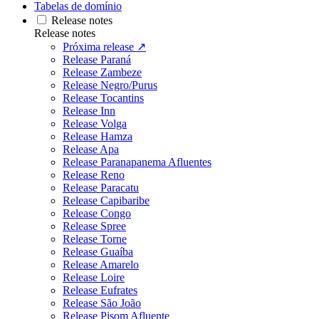
Tabelas de domínio
Release notes
Release notes
Próxima release ↗
Release Paraná
Release Zambeze
Release Negro/Purus
Release Tocantins
Release Inn
Release Volga
Release Hamza
Release Apa
Release Paranapanema Afluentes
Release Reno
Release Paracatu
Release Capibaribe
Release Congo
Release Spree
Release Torne
Release Guaíba
Release Amarelo
Release Loire
Release Eufrates
Release São João
Release Pisom Afluente