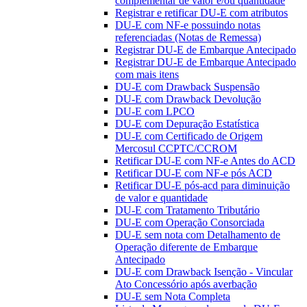
complementar de valor e/ou quantidade
Registrar e retificar DU-E com atributos
DU-E com NF-e possuindo notas
referenciadas (Notas de Remessa)
Registrar DU-E de Embarque Antecipado
Registrar DU-E de Embarque Antecipado
com mais itens
DU-E com Drawback Suspensão
DU-E com Drawback Devolução
DU-E com LPCO
DU-E com Depuração Estatística
DU-E com Certificado de Origem
Mercosul CCPTC/CCROM
Retificar DU-E com NF-e Antes do ACD
Retificar DU-E com NF-e pós ACD
Retificar DU-E pós-acd para diminuição
de valor e quantidade
DU-E com Tratamento Tributário
DU-E com Operação Consorciada
DU-E sem nota com Detalhamento de
Operação diferente de Embarque
Antecipado
DU-E com Drawback Isenção - Vincular
Ato Concessório após averbação
DU-E sem Nota Completa