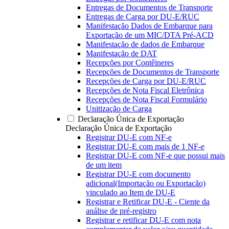
Entregas de Documentos de Transporte
Entregas de Carga por DU-E/RUC
Manifestação Dados de Embarque para
Exportação de um MIC/DTA Pré-ACD
Manifestação de dados de Embarque
Manifestação de DAT
Recepções por Contêineres
Recepções de Documentos de Transporte
Recepções de Carga por DU-E/RUC
Recepções de Nota Fiscal Eletrônica
Recepções de Nota Fiscal Formulário
Unitização de Carga
Declaração Única de Exportação
Declaração Única de Exportação
Registrar DU-E com NF-e
Registrar DU-E com mais de 1 NF-e
Registrar DU-E com NF-e que possui mais
de um item
Registrar DU-E com documento
adicional(Importação ou Exportação)
vinculado ao Item de DU-E
Registrar e Retificar DU-E - Ciente da
análise de pré-registro
Registrar e retificar DU-E com nota