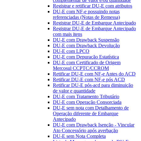
complementar de valor e/ou quantidade
Registrar e retificar DU-E com atributos
DU-E com NF-e possuindo notas
referenciadas (Notas de Remessa)
Registrar DU-E de Embarque Antecipado
Registrar DU-E de Embarque Antecipado
com mais itens
DU-E com Drawback Suspensão
DU-E com Drawback Devolução
DU-E com LPCO
DU-E com Depuração Estatística
DU-E com Certificado de Origem
Mercosul CCPTC/CCROM
Retificar DU-E com NF-e Antes do ACD
Retificar DU-E com NF-e pós ACD
Retificar DU-E pós-acd para diminuição
de valor e quantidade
DU-E com Tratamento Tributário
DU-E com Operação Consorciada
DU-E sem nota com Detalhamento de
Operação diferente de Embarque
Antecipado
DU-E com Drawback Isenção - Vincular
Ato Concessório após averbação
DU-E sem Nota Completa