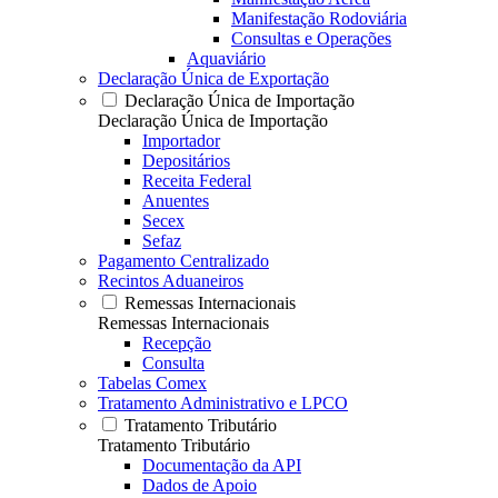
Manifestação Rodoviária
Consultas e Operações
Aquaviário
Declaração Única de Exportação
Declaração Única de Importação
Declaração Única de Importação
Importador
Depositários
Receita Federal
Anuentes
Secex
Sefaz
Pagamento Centralizado
Recintos Aduaneiros
Remessas Internacionais
Remessas Internacionais
Recepção
Consulta
Tabelas Comex
Tratamento Administrativo e LPCO
Tratamento Tributário
Tratamento Tributário
Documentação da API
Dados de Apoio