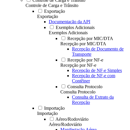
Controle de Carga e Trânsito
Controle de Carga e Trânsito
Exportação
Exportação
Documentação da API
Exemplos Adicionais
Exemplos Adicionais
Recepção por MIC/DTA
Recepção por MIC/DTA
Recepção de Documento de
Transporte
Recepção por NF-e
Recepção por NF-e
Recepção de NF-e Simples
Recepção de NF-e com
Contêiner
Consulta Protocolo
Consulta Protocolo
Consulta de Extrato da
Recepção
Importação
Importação
Aéreo/Rodoviário
Aéreo/Rodoviário
Manifestação Aérea