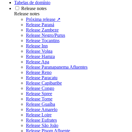
Tabelas de domínio
Release notes
Release notes
Próxima release ↗
Release Paraná
Release Zambeze
Release Negro/Purus
Release Tocantins
Release Inn
Release Volga
Release Hamza
Release Apa
Release Paranapanema Afluentes
Release Reno
Release Paracatu
Release Capibaribe
Release Congo
Release Spree
Release Torne
Release Guaíba
Release Amarelo
Release Loire
Release Eufrates
Release São João
Release Pisom Afluente