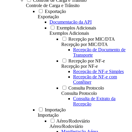
Controle de Carga e Trânsito
Controle de Carga e Trânsito
Exportação
Exportação
Documentação da API
Exemplos Adicionais
Exemplos Adicionais
Recepção por MIC/DTA
Recepção por MIC/DTA
Recepção de Documento de
Transporte
Recepção por NF-e
Recepção por NF-e
Recepção de NF-e Simples
Recepção de NF-e com
Contêiner
Consulta Protocolo
Consulta Protocolo
Consulta de Extrato da
Recepção
Importação
Importação
Aéreo/Rodoviário
Aéreo/Rodoviário
Manifestação Aérea