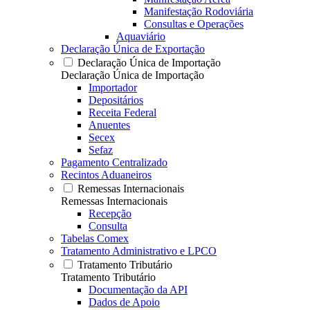
Manifestação Rodoviária
Consultas e Operações
Aquaviário
Declaração Única de Exportação
Declaração Única de Importação
Declaração Única de Importação
Importador
Depositários
Receita Federal
Anuentes
Secex
Sefaz
Pagamento Centralizado
Recintos Aduaneiros
Remessas Internacionais
Remessas Internacionais
Recepção
Consulta
Tabelas Comex
Tratamento Administrativo e LPCO
Tratamento Tributário
Tratamento Tributário
Documentação da API
Dados de Apoio