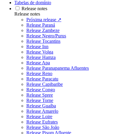
Tabelas de domínio
Release notes
Release notes
Próxima release ↗
Release Paraná
Release Zambeze
Release Negro/Purus
Release Tocantins
Release Inn
Release Volga
Release Hamza
Release Apa
Release Paranapanema Afluentes
Release Reno
Release Paracatu
Release Capibaribe
Release Congo
Release Spree
Release Torne
Release Guaíba
Release Amarelo
Release Loire
Release Eufrates
Release São João
Release Pisom Afluente