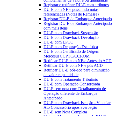
complementar de valor e/ou quantidade
Registrar e retificar DU-E com atributos
DU-E com NF-e possuindo notas
referenciadas (Notas de Remessa)
Registrar DU-E de Embarque Antecipado
Registrar DU-E de Embarque Antecipado
com mais itens
DU-E com Drawback Suspensão
DU-E com Drawback Devolução
DU-E com LPCO
DU-E com Depuração Estatística
DU-E com Certificado de Origem
Mercosul CCPTC/CCROM
Retificar DU-E com NF-e Antes do ACD
Retificar DU-E com NF-e pós ACD
Retificar DU-E pós-acd para diminuição
de valor e quantidade
DU-E com Tratamento Tributário
DU-E com Operação Consorciada
DU-E sem nota com Detalhamento de
Operação diferente de Embarque
Antecipado
DU-E com Drawback Isenção - Vincular
Ato Concessório após averbação
DU-E sem Nota Completa