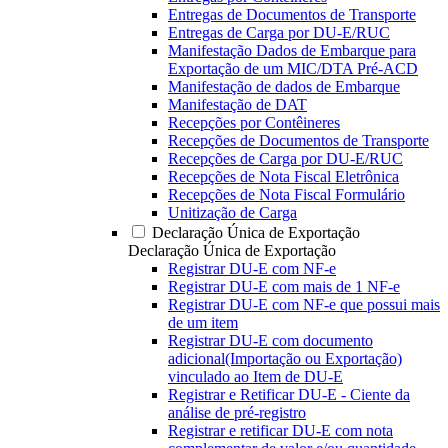
Entregas de Documentos de Transporte
Entregas de Carga por DU-E/RUC
Manifestação Dados de Embarque para
Exportação de um MIC/DTA Pré-ACD
Manifestação de dados de Embarque
Manifestação de DAT
Recepções por Contêineres
Recepções de Documentos de Transporte
Recepções de Carga por DU-E/RUC
Recepções de Nota Fiscal Eletrônica
Recepções de Nota Fiscal Formulário
Unitização de Carga
Declaração Única de Exportação
Declaração Única de Exportação
Registrar DU-E com NF-e
Registrar DU-E com mais de 1 NF-e
Registrar DU-E com NF-e que possui mais
de um item
Registrar DU-E com documento
adicional(Importação ou Exportação)
vinculado ao Item de DU-E
Registrar e Retificar DU-E - Ciente da
análise de pré-registro
Registrar e retificar DU-E com nota