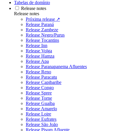
Tabelas de domínio
Release notes
Release notes
Próxima release ↗
Release Paraná
Release Zambeze
Release Negro/Purus
Release Tocantins
Release Inn
Release Volga
Release Hamza
Release Apa
Release Paranapanema Afluentes
Release Reno
Release Paracatu
Release Capibaribe
Release Congo
Release Spree
Release Torne
Release Guaíba
Release Amarelo
Release Loire
Release Eufrates
Release São João
Release Pisom Afluente