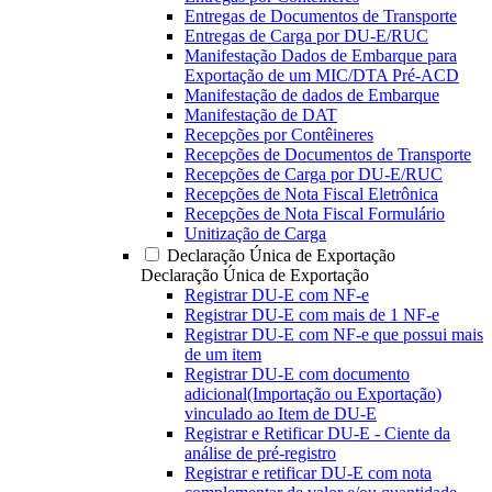
Entregas de Documentos de Transporte
Entregas de Carga por DU-E/RUC
Manifestação Dados de Embarque para
Exportação de um MIC/DTA Pré-ACD
Manifestação de dados de Embarque
Manifestação de DAT
Recepções por Contêineres
Recepções de Documentos de Transporte
Recepções de Carga por DU-E/RUC
Recepções de Nota Fiscal Eletrônica
Recepções de Nota Fiscal Formulário
Unitização de Carga
Declaração Única de Exportação
Declaração Única de Exportação
Registrar DU-E com NF-e
Registrar DU-E com mais de 1 NF-e
Registrar DU-E com NF-e que possui mais
de um item
Registrar DU-E com documento
adicional(Importação ou Exportação)
vinculado ao Item de DU-E
Registrar e Retificar DU-E - Ciente da
análise de pré-registro
Registrar e retificar DU-E com nota