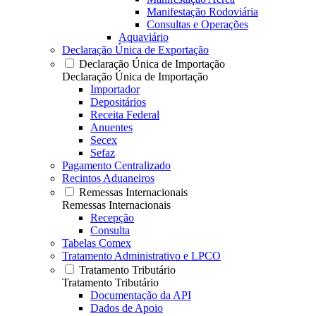
Manifestação Rodoviária
Consultas e Operações
Aquaviário
Declaração Única de Exportação
Declaração Única de Importação
Declaração Única de Importação
Importador
Depositários
Receita Federal
Anuentes
Secex
Sefaz
Pagamento Centralizado
Recintos Aduaneiros
Remessas Internacionais
Remessas Internacionais
Recepção
Consulta
Tabelas Comex
Tratamento Administrativo e LPCO
Tratamento Tributário
Tratamento Tributário
Documentação da API
Dados de Apoio