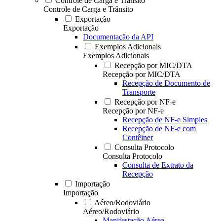
Controle de Carga e Trânsito
Controle de Carga e Trânsito
Exportação
Exportação
Documentação da API
Exemplos Adicionais
Exemplos Adicionais
Recepção por MIC/DTA
Recepção por MIC/DTA
Recepção de Documento de
Transporte
Recepção por NF-e
Recepção por NF-e
Recepção de NF-e Simples
Recepção de NF-e com
Contêiner
Consulta Protocolo
Consulta Protocolo
Consulta de Extrato da
Recepção
Importação
Importação
Aéreo/Rodoviário
Aéreo/Rodoviário
Manifestação Aérea