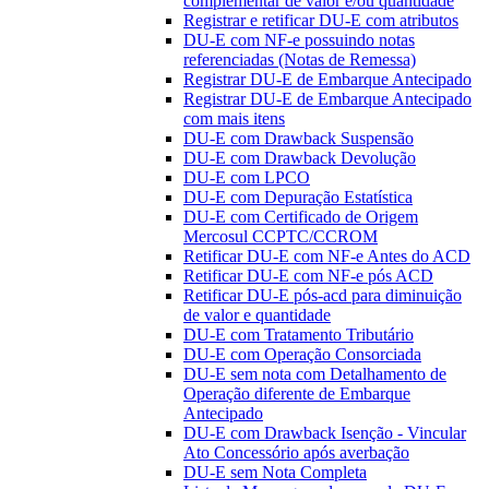
complementar de valor e/ou quantidade
Registrar e retificar DU-E com atributos
DU-E com NF-e possuindo notas
referenciadas (Notas de Remessa)
Registrar DU-E de Embarque Antecipado
Registrar DU-E de Embarque Antecipado
com mais itens
DU-E com Drawback Suspensão
DU-E com Drawback Devolução
DU-E com LPCO
DU-E com Depuração Estatística
DU-E com Certificado de Origem
Mercosul CCPTC/CCROM
Retificar DU-E com NF-e Antes do ACD
Retificar DU-E com NF-e pós ACD
Retificar DU-E pós-acd para diminuição
de valor e quantidade
DU-E com Tratamento Tributário
DU-E com Operação Consorciada
DU-E sem nota com Detalhamento de
Operação diferente de Embarque
Antecipado
DU-E com Drawback Isenção - Vincular
Ato Concessório após averbação
DU-E sem Nota Completa