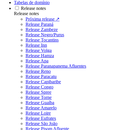
Tabelas de domínio
Release notes
Release notes
Próxima release ↗
Release Paraná
Release Zambeze
Release Negro/Purus
Release Tocantins
Release Inn
Release Volga
Release Hamza
Release Apa
Release Paranapanema Afluentes
Release Reno
Release Paracatu
Release Capibaribe
Release Congo
Release Spree
Release Torne
Release Guaíba
Release Amarelo
Release Loire
Release Eufrates
Release São João
Release Pisom Afluente