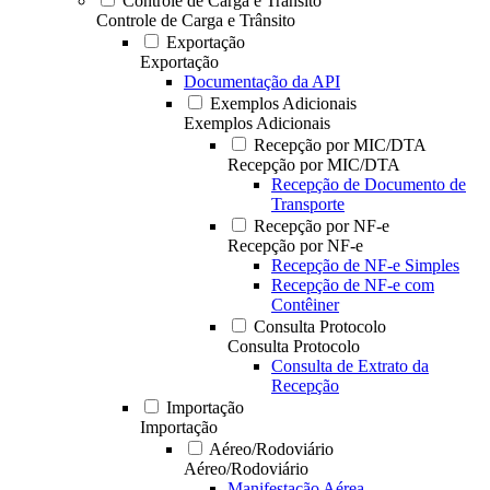
Controle de Carga e Trânsito
Controle de Carga e Trânsito
Exportação
Exportação
Documentação da API
Exemplos Adicionais
Exemplos Adicionais
Recepção por MIC/DTA
Recepção por MIC/DTA
Recepção de Documento de
Transporte
Recepção por NF-e
Recepção por NF-e
Recepção de NF-e Simples
Recepção de NF-e com
Contêiner
Consulta Protocolo
Consulta Protocolo
Consulta de Extrato da
Recepção
Importação
Importação
Aéreo/Rodoviário
Aéreo/Rodoviário
Manifestação Aérea