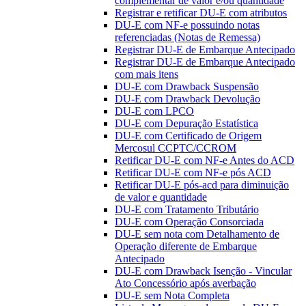
complementar de valor e/ou quantidade
Registrar e retificar DU-E com atributos
DU-E com NF-e possuindo notas
referenciadas (Notas de Remessa)
Registrar DU-E de Embarque Antecipado
Registrar DU-E de Embarque Antecipado
com mais itens
DU-E com Drawback Suspensão
DU-E com Drawback Devolução
DU-E com LPCO
DU-E com Depuração Estatística
DU-E com Certificado de Origem
Mercosul CCPTC/CCROM
Retificar DU-E com NF-e Antes do ACD
Retificar DU-E com NF-e pós ACD
Retificar DU-E pós-acd para diminuição
de valor e quantidade
DU-E com Tratamento Tributário
DU-E com Operação Consorciada
DU-E sem nota com Detalhamento de
Operação diferente de Embarque
Antecipado
DU-E com Drawback Isenção - Vincular
Ato Concessório após averbação
DU-E sem Nota Completa