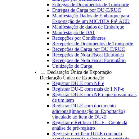
Entregas de Documentos de Transporte
Entregas de Carga por DU-E/RUC
Manifestação Dados de Embarque para
Exportação de um MIC/DTA Pré-ACD
Manifestação de dados de Embarque
Manifestação de DAT
Recepções por Contêineres
Recepções de Documentos de Transporte
Recepções de Carga por DU-E/RUC
Recepções de Nota Fiscal Eletrônica
Recepções de Nota Fiscal Formulário
Unitização de Carga
Declaração Única de Exportação
Declaração Única de Exportação
Registrar DU-E com NF-e
Registrar DU-E com mais de 1 NF-e
Registrar DU-E com NF-e que possui mais
de um item
Registrar DU-E com documento
adicional(Importação ou Exportação)
vinculado ao Item de DU-E
Registrar e Retificar DU-E - Ciente da
análise de pré-registro
Registrar e retificar DU-E com nota