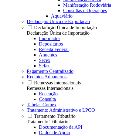
Manifestação Rodoviária
Consultas e Operações
Aquaviário
Declaração Única de Exportação
Declaração Única de Importação
Declaração Única de Importação
Importador
Depositários
Receita Federal
Anuentes
Secex
Sefaz
Pagamento Centralizado
Recintos Aduaneiros
Remessas Internacionais
Remessas Internacionais
Recepção
Consulta
Tabelas Comex
Tratamento Administrativo e LPCO
Tratamento Tributário
Tratamento Tributário
Documentação da API
Dados de Apoio