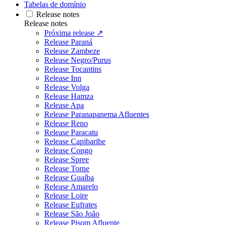
Tabelas de domínio
Release notes
Release notes
Próxima release ↗
Release Paraná
Release Zambeze
Release Negro/Purus
Release Tocantins
Release Inn
Release Volga
Release Hamza
Release Apa
Release Paranapanema Afluentes
Release Reno
Release Paracatu
Release Capibaribe
Release Congo
Release Spree
Release Torne
Release Guaíba
Release Amarelo
Release Loire
Release Eufrates
Release São João
Release Pisom Afluente