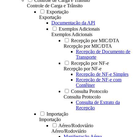
Controle de Carga e Trânsito
Controle de Carga e Trânsito
Exportação
Exportação
Documentação da API
Exemplos Adicionais
Exemplos Adicionais
Recepção por MIC/DTA
Recepção por MIC/DTA
Recepção de Documento de
Transporte
Recepção por NF-e
Recepção por NF-e
Recepção de NF-e Simples
Recepção de NF-e com
Contêiner
Consulta Protocolo
Consulta Protocolo
Consulta de Extrato da
Recepção
Importação
Importação
Aéreo/Rodoviário
Aéreo/Rodoviário
Manifestação Aérea