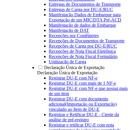
Entregas de Documentos de Transporte
Entregas de Carga por DU-E/RUC
Manifestação Dados de Embarque para
Exportação de um MIC/DTA Pré-ACD
Manifestação de dados de Embarque
Manifestação de DAT
Recepções por Contêineres
Recepções de Documentos de Transporte
Recepções de Carga por DU-E/RUC
Recepções de Nota Fiscal Eletrônica
Recepções de Nota Fiscal Formulário
Unitização de Carga
Declaração Única de Exportação
Declaração Única de Exportação
Registrar DU-E com NF-e
Registrar DU-E com mais de 1 NF-e
Registrar DU-E com NF-e que possui mais
de um item
Registrar DU-E com documento
adicional(Importação ou Exportação)
vinculado ao Item de DU-E
Registrar e Retificar DU-E - Ciente da
análise de pré-registro
Registrar e retificar DU-E com nota