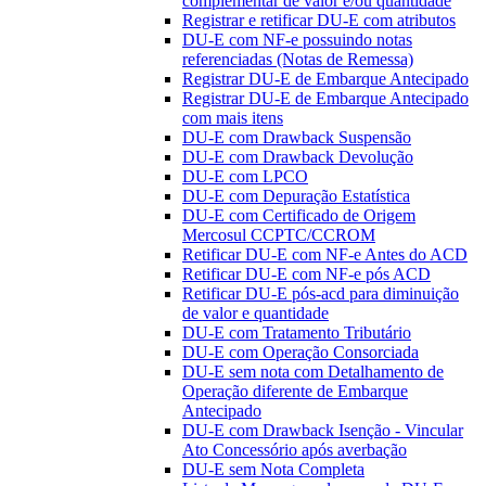
complementar de valor e/ou quantidade
Registrar e retificar DU-E com atributos
DU-E com NF-e possuindo notas
referenciadas (Notas de Remessa)
Registrar DU-E de Embarque Antecipado
Registrar DU-E de Embarque Antecipado
com mais itens
DU-E com Drawback Suspensão
DU-E com Drawback Devolução
DU-E com LPCO
DU-E com Depuração Estatística
DU-E com Certificado de Origem
Mercosul CCPTC/CCROM
Retificar DU-E com NF-e Antes do ACD
Retificar DU-E com NF-e pós ACD
Retificar DU-E pós-acd para diminuição
de valor e quantidade
DU-E com Tratamento Tributário
DU-E com Operação Consorciada
DU-E sem nota com Detalhamento de
Operação diferente de Embarque
Antecipado
DU-E com Drawback Isenção - Vincular
Ato Concessório após averbação
DU-E sem Nota Completa