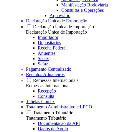
Manifestação Rodoviária
Consultas e Operações
Aquaviário
Declaração Única de Exportação
Declaração Única de Importação
Declaração Única de Importação
Importador
Depositários
Receita Federal
Anuentes
Secex
Sefaz
Pagamento Centralizado
Recintos Aduaneiros
Remessas Internacionais
Remessas Internacionais
Recepção
Consulta
Tabelas Comex
Tratamento Administrativo e LPCO
Tratamento Tributário
Tratamento Tributário
Documentação da API
Dados de Apoio