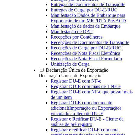
Entregas de Documentos de Transporte
Entregas de Carga por DU-E/RUC
Manifestação Dados de Embarque para
Exportação de um MIC/DTA Pré-ACD
Manifestação de dados de Embarque
Manifestação de DAT
Recepções por Contêineres
Recepções de Documentos de Transporte
Recepções de Carga por DU-E/RUC
Recepções de Nota Fiscal Eletrônica
Recepções de Nota Fiscal Formulário
Unitização de Carga
Declaração Única de Exportação
Declaração Única de Exportação
Registrar DU-E com NF-e
Registrar DU-E com mais de 1 NF-e
Registrar DU-E com NF-e que possui mais
de um item
Registrar DU-E com documento
adicional(Importação ou Exportação)
vinculado ao Item de DU-E
Registrar e Retificar DU-E - Ciente da
análise de pré-registro
Registrar e retificar DU-E com nota