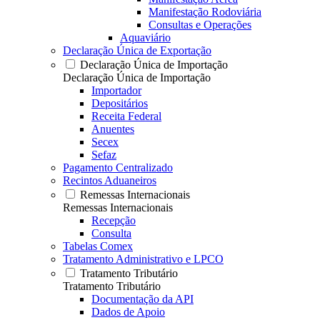
Manifestação Rodoviária
Consultas e Operações
Aquaviário
Declaração Única de Exportação
Declaração Única de Importação
Declaração Única de Importação
Importador
Depositários
Receita Federal
Anuentes
Secex
Sefaz
Pagamento Centralizado
Recintos Aduaneiros
Remessas Internacionais
Remessas Internacionais
Recepção
Consulta
Tabelas Comex
Tratamento Administrativo e LPCO
Tratamento Tributário
Tratamento Tributário
Documentação da API
Dados de Apoio