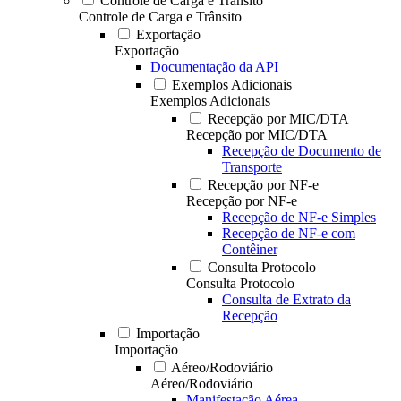
Controle de Carga e Trânsito
Controle de Carga e Trânsito
Exportação
Exportação
Documentação da API
Exemplos Adicionais
Exemplos Adicionais
Recepção por MIC/DTA
Recepção por MIC/DTA
Recepção de Documento de
Transporte
Recepção por NF-e
Recepção por NF-e
Recepção de NF-e Simples
Recepção de NF-e com
Contêiner
Consulta Protocolo
Consulta Protocolo
Consulta de Extrato da
Recepção
Importação
Importação
Aéreo/Rodoviário
Aéreo/Rodoviário
Manifestação Aérea