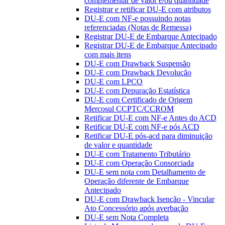
complementar de valor e/ou quantidade
Registrar e retificar DU-E com atributos
DU-E com NF-e possuindo notas
referenciadas (Notas de Remessa)
Registrar DU-E de Embarque Antecipado
Registrar DU-E de Embarque Antecipado
com mais itens
DU-E com Drawback Suspensão
DU-E com Drawback Devolução
DU-E com LPCO
DU-E com Depuração Estatística
DU-E com Certificado de Origem
Mercosul CCPTC/CCROM
Retificar DU-E com NF-e Antes do ACD
Retificar DU-E com NF-e pós ACD
Retificar DU-E pós-acd para diminuição
de valor e quantidade
DU-E com Tratamento Tributário
DU-E com Operação Consorciada
DU-E sem nota com Detalhamento de
Operação diferente de Embarque
Antecipado
DU-E com Drawback Isenção - Vincular
Ato Concessório após averbação
DU-E sem Nota Completa