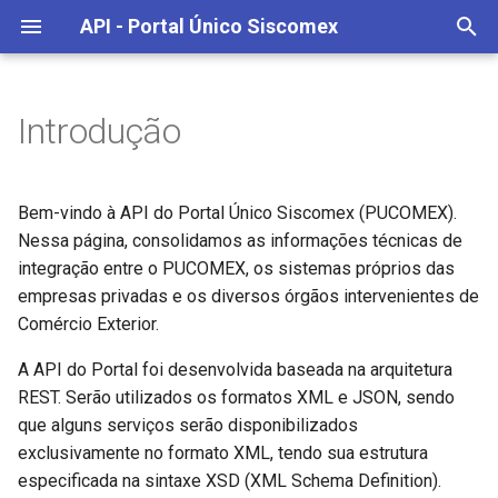
API - Portal Único Siscomex
I
n
Introdução
Aspectos Gerais
Notificação de eventos push
Próxima release ↗
Perfis de Acesso
Exportação
Importador
Recepção
Documentação da API
Anexação Eletrônica
Anexação Eletrônica
i
c
Autenticação
Eventos
Release Paraná
Chaves de Acesso
Importação
Depositários
Consulta
Dados de Apoio
Controle de Carga e
Catálogo de Produtos
Bem-vindo à API do Portal Único Siscomex (PUCOMEX).
Trânsito Exportação
i
Nessa página, consolidamos as informações técnicas de
Anexação Eletrônica
Release Zambeze
Ambientes
Receita Federal
Documentação adicional - 
CCT Exportação
integração entre o PUCOMEX, os sistemas próprios das
a
de consulta individual
Declaração Única de
empresas privadas e os diversos órgãos intervenientes de
Exportação
Cadastro de Atributos
Release Negro/Purus
Limites de Acesso
Anuentes
CCT Importação
l
Comércio Exterior.
Documentação adicional - 
i
de consulta em lote
LPCO
Catálogo de Produtos
Release Tocantins
Secex
Declaração Única de
A API do Portal foi desenvolvida baseada na arquitetura
z
Exportação
REST. Serão utilizados os formatos XML e JSON, sendo
Classificação Fiscal de
Release Inn
Sefaz
que alguns serviços serão disponibilizados
a
Mercadoria
Declaração Única de
exclusivamente no formato XML, tendo sua estrutura
n
Importação
Release Volga
especificada na sintaxe XSD (XML Schema Definition).