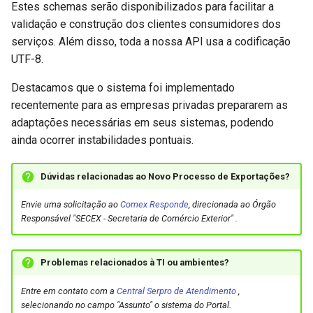
Controle de Carga e
Estes schemas serão disponibilizados para facilitar a
d
Trânsito
Remessas Internacionais
Release Hamza
validação e construção dos clientes consumidores dos
o
serviços. Além disso, toda a nossa API usa a codificação
Declaração Única de
Tratamento Administrativo
Release Apa
UTF-8.
a
Exportação
e LPCO
p
Destacamos que o sistema foi implementado
Release Paranapanema
recentemente para as empresas privadas prepararem as
Declaração Única de
Pagamento Centralizado
Afluentes
e
Importação
adaptações necessárias em seus sistemas, podendo
s
ainda ocorrer instabilidades pontuais.
Release Reno
Pagamento Centralizado
q
Release Paracatu
Dúvidas relacionadas ao Novo Processo de Exportações?
u
Recintos Aduaneiros
Envie uma solicitação ao
Comex Responde
, direcionada ao Órgão
Release Capibaribe
i
Responsável "SECEX - Secretaria de Comércio Exterior" .
Remessas Internacionais
s
Release Congo
Tabelas Comex
a
Problemas relacionados à TI ou ambientes?
Release Spree
Entre em contato com a
Central Serpro de Atendimento
,
Tratamento Administrativo e
selecionando no campo "Assunto" o sistema do Portal.
LPCO
Release Torne